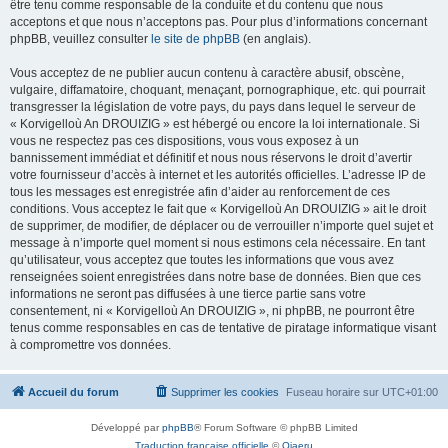
être tenu comme responsable de la conduite et du contenu que nous
acceptons et que nous n’acceptons pas. Pour plus d’informations concernant
phpBB, veuillez consulter
le site de phpBB
(en anglais).
Vous acceptez de ne publier aucun contenu à caractère abusif, obscène,
vulgaire, diffamatoire, choquant, menaçant, pornographique, etc. qui pourrait
transgresser la législation de votre pays, du pays dans lequel le serveur de
« Korvigelloù An DROUIZIG » est hébergé ou encore la loi internationale. Si
vous ne respectez pas ces dispositions, vous vous exposez à un
bannissement immédiat et définitif et nous nous réservons le droit d’avertir
votre fournisseur d’accès à internet et les autorités officielles. L’adresse IP de
tous les messages est enregistrée afin d’aider au renforcement de ces
conditions. Vous acceptez le fait que « Korvigelloù An DROUIZIG » ait le droit
de supprimer, de modifier, de déplacer ou de verrouiller n’importe quel sujet et
message à n’importe quel moment si nous estimons cela nécessaire. En tant
qu’utilisateur, vous acceptez que toutes les informations que vous avez
renseignées soient enregistrées dans notre base de données. Bien que ces
informations ne seront pas diffusées à une tierce partie sans votre
consentement, ni « Korvigelloù An DROUIZIG », ni phpBB, ne pourront être
tenus comme responsables en cas de tentative de piratage informatique visant
à compromettre vos données.
Accueil du forum
Supprimer les cookies
Fuseau horaire sur
UTC+01:00
Développé par
phpBB
® Forum Software © phpBB Limited
Traduction française officielle
©
Qiaeru