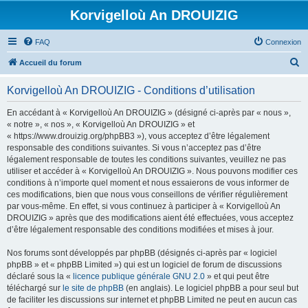
Korvigelloù An DROUIZIG
FAQ
Connexion
R
Accueil du forum
e
Korvigelloù An DROUIZIG - Conditions d’utilisation
c
h
En accédant à « Korvigelloù An DROUIZIG » (désigné ci-après par « nous »,
« notre », « nos », « Korvigelloù An DROUIZIG » et
e
« https://www.drouizig.org/phpBB3 »), vous acceptez d’être légalement
r
responsable des conditions suivantes. Si vous n’acceptez pas d’être
légalement responsable de toutes les conditions suivantes, veuillez ne pas
c
utiliser et accéder à « Korvigelloù An DROUIZIG ». Nous pouvons modifier ces
h
conditions à n’importe quel moment et nous essaierons de vous informer de
ces modifications, bien que nous vous conseillons de vérifier régulièrement
e
par vous-même. En effet, si vous continuez à participer à « Korvigelloù An
r
DROUIZIG » après que des modifications aient été effectuées, vous acceptez
d’être légalement responsable des conditions modifiées et mises à jour.
Nos forums sont développés par phpBB (désignés ci-après par « logiciel
phpBB » et « phpBB Limited ») qui est un logiciel de forum de discussions
déclaré sous la «
licence publique générale GNU 2.0
» et qui peut être
téléchargé sur
le site de phpBB
(en anglais). Le logiciel phpBB a pour seul but
de faciliter les discussions sur internet et phpBB Limited ne peut en aucun cas