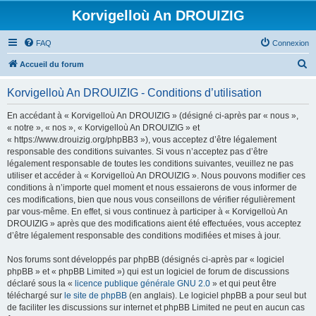
Korvigelloù An DROUIZIG
FAQ
Connexion
R
Accueil du forum
e
Korvigelloù An DROUIZIG - Conditions d’utilisation
c
h
En accédant à « Korvigelloù An DROUIZIG » (désigné ci-après par « nous »,
« notre », « nos », « Korvigelloù An DROUIZIG » et
e
« https://www.drouizig.org/phpBB3 »), vous acceptez d’être légalement
r
responsable des conditions suivantes. Si vous n’acceptez pas d’être
légalement responsable de toutes les conditions suivantes, veuillez ne pas
c
utiliser et accéder à « Korvigelloù An DROUIZIG ». Nous pouvons modifier ces
h
conditions à n’importe quel moment et nous essaierons de vous informer de
ces modifications, bien que nous vous conseillons de vérifier régulièrement
e
par vous-même. En effet, si vous continuez à participer à « Korvigelloù An
r
DROUIZIG » après que des modifications aient été effectuées, vous acceptez
d’être légalement responsable des conditions modifiées et mises à jour.
Nos forums sont développés par phpBB (désignés ci-après par « logiciel
phpBB » et « phpBB Limited ») qui est un logiciel de forum de discussions
déclaré sous la «
licence publique générale GNU 2.0
» et qui peut être
téléchargé sur
le site de phpBB
(en anglais). Le logiciel phpBB a pour seul but
de faciliter les discussions sur internet et phpBB Limited ne peut en aucun cas