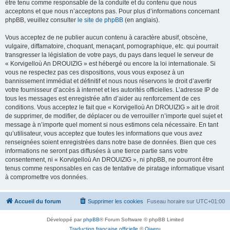
être tenu comme responsable de la conduite et du contenu que nous
acceptons et que nous n’acceptons pas. Pour plus d’informations concernant
phpBB, veuillez consulter
le site de phpBB
(en anglais).
Vous acceptez de ne publier aucun contenu à caractère abusif, obscène,
vulgaire, diffamatoire, choquant, menaçant, pornographique, etc. qui pourrait
transgresser la législation de votre pays, du pays dans lequel le serveur de
« Korvigelloù An DROUIZIG » est hébergé ou encore la loi internationale. Si
vous ne respectez pas ces dispositions, vous vous exposez à un
bannissement immédiat et définitif et nous nous réservons le droit d’avertir
votre fournisseur d’accès à internet et les autorités officielles. L’adresse IP de
tous les messages est enregistrée afin d’aider au renforcement de ces
conditions. Vous acceptez le fait que « Korvigelloù An DROUIZIG » ait le droit
de supprimer, de modifier, de déplacer ou de verrouiller n’importe quel sujet et
message à n’importe quel moment si nous estimons cela nécessaire. En tant
qu’utilisateur, vous acceptez que toutes les informations que vous avez
renseignées soient enregistrées dans notre base de données. Bien que ces
informations ne seront pas diffusées à une tierce partie sans votre
consentement, ni « Korvigelloù An DROUIZIG », ni phpBB, ne pourront être
tenus comme responsables en cas de tentative de piratage informatique visant
à compromettre vos données.
Accueil du forum
Supprimer les cookies
Fuseau horaire sur
UTC+01:00
Développé par
phpBB
® Forum Software © phpBB Limited
Traduction française officielle
©
Qiaeru