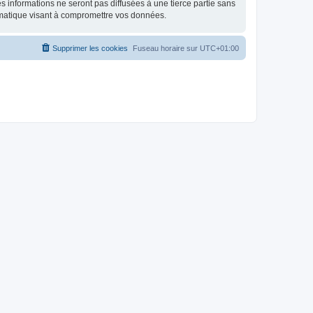
 informations ne seront pas diffusées à une tierce partie sans
rmatique visant à compromettre vos données.
Supprimer les cookies
Fuseau horaire sur
UTC+01:00