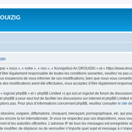
ROUIZIG
ion
ar « nous », « notre », « nos », « Korvigelloù An DROUIZIG » et « https://www.dro
’être légalement responsable de toutes les conditions suivantes, veuillez ne pas u
us essaierons de vous informer de ces modifications, bien que nous vous conseillon
 des modifications aient été effectuées, vous acceptez d’être légalement responsab
 logiciel phpBB » et « phpBB Limited ») qui est un logiciel de forum de discussio
iel phpBB a pour seul but de faciliter les discussions sur internet et phpBB Limit
ptons pas. Pour plus d’informations concernant phpBB, veuillez consulter
le site 
obscène, vulgaire, diffamatoire, choquant, menaçant, pornographique, etc. qui pourr
u encore la loi internationale. Si vous ne respectez pas ces dispositions, vous vo
ernet et les autorités officielles. L’adresse IP de tous les messages est enregistrée
 de modifier, de déplacer ou de verrouiller n’importe quel sujet et message à n’imp