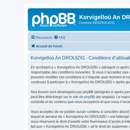
Korvigelloù An D
Foromoù KERZROUIZIG
Raccourcis
FAQ
Accueil du forum
Korvigelloù An DROUIZIG - Conditions d’utilisat
En accédant à « Korvigelloù An DROUIZIG » (désigné ci-après p
responsable des conditions suivantes. Si vous n’acceptez pas d
pouvons modifier ces conditions à n’importe quel moment et no
continuez à participer à « Korvigelloù An DROUIZIG » après que
Nos forums sont développés par phpBB (désignés ci-après par «
peut être téléchargé sur
le site de phpBB
(en anglais). Le logic
conduite et du contenu que nous acceptons et que nous n’acce
Vous acceptez de ne publier aucun contenu à caractère abusif, 
lequel le serveur de « Korvigelloù An DROUIZIG » est hébergé o
nous réservons le droit d’avertir votre fournisseur d’accès à int
fait que « Korvigelloù An DROUIZIG » ait le droit de supprimer,