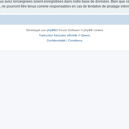
vous avez renseignées soient enregistrées dans notre base de données. Bien que ces
, ne pourront être tenus comme responsables en cas de tentative de piratage info
Développé par
phpBB
® Forum Software © phpBB Limited
Traduction française officielle
©
Qiaeru
Confidentialité
|
Conditions