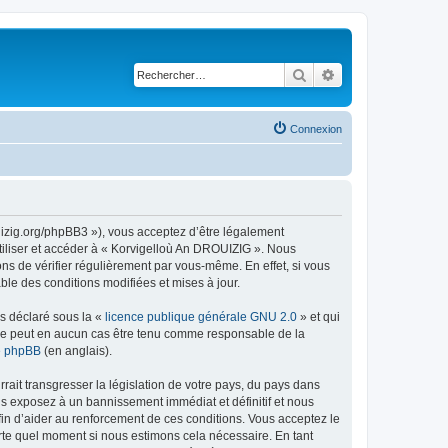
Rechercher
Recherche avancé
Connexion
uizig.org/phpBB3 »), vous acceptez d’être légalement
tiliser et accéder à « Korvigelloù An DROUIZIG ». Nous
s de vérifier régulièrement par vous-même. En effet, si vous
le des conditions modifiées et mises à jour.
ns déclaré sous la «
licence publique générale GNU 2.0
» et qui
ed ne peut en aucun cas être tenu comme responsable de la
de phpBB
(en anglais).
ait transgresser la législation de votre pays, du pays dans
us exposez à un bannissement immédiat et définitif et nous
 afin d’aider au renforcement de ces conditions. Vous acceptez le
orte quel moment si nous estimons cela nécessaire. En tant