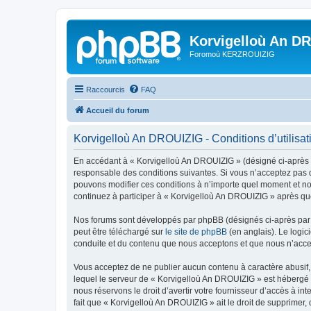
Korvigelloù An D
Foromoù KERZROUIZIG
Raccourcis
FAQ
Accueil du forum
Korvigelloù An DROUIZIG - Conditions d’utilisat
En accédant à « Korvigelloù An DROUIZIG » (désigné ci-après p
responsable des conditions suivantes. Si vous n’acceptez pas d
pouvons modifier ces conditions à n’importe quel moment et no
continuez à participer à « Korvigelloù An DROUIZIG » après que
Nos forums sont développés par phpBB (désignés ci-après par «
peut être téléchargé sur
le site de phpBB
(en anglais). Le logic
conduite et du contenu que nous acceptons et que nous n’acce
Vous acceptez de ne publier aucun contenu à caractère abusif, 
lequel le serveur de « Korvigelloù An DROUIZIG » est hébergé o
nous réservons le droit d’avertir votre fournisseur d’accès à int
fait que « Korvigelloù An DROUIZIG » ait le droit de supprimer,