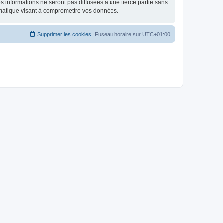
 informations ne seront pas diffusées à une tierce partie sans
rmatique visant à compromettre vos données.
Supprimer les cookies
Fuseau horaire sur
UTC+01:00