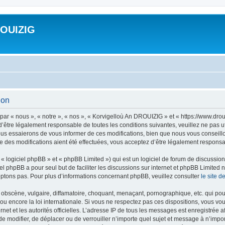
ROUIZIG
ion
ar « nous », « notre », « nos », « Korvigelloù An DROUIZIG » et « https://www.dro
’être légalement responsable de toutes les conditions suivantes, veuillez ne pas u
us essaierons de vous informer de ces modifications, bien que nous vous conseillon
 des modifications aient été effectuées, vous acceptez d’être légalement responsab
 logiciel phpBB » et « phpBB Limited ») qui est un logiciel de forum de discussio
iel phpBB a pour seul but de faciliter les discussions sur internet et phpBB Limit
ptons pas. Pour plus d’informations concernant phpBB, veuillez consulter
le site 
obscène, vulgaire, diffamatoire, choquant, menaçant, pornographique, etc. qui pourr
u encore la loi internationale. Si vous ne respectez pas ces dispositions, vous vo
ernet et les autorités officielles. L’adresse IP de tous les messages est enregistrée
 de modifier, de déplacer ou de verrouiller n’importe quel sujet et message à n’imp