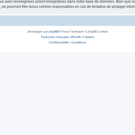
vous avez renseignées soient enregistrées dans notre base de données. Bien que ces
, ne pourront être tenus comme responsables en cas de tentative de piratage info
Développé par
phpBB
® Forum Software © phpBB Limited
Traduction française officielle
©
Qiaeru
Confidentialité
|
Conditions