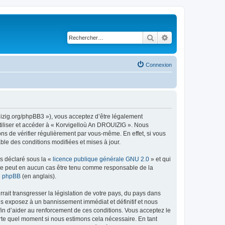
Rechercher
Recherche avancé
Connexion
uizig.org/phpBB3 »), vous acceptez d’être légalement
tiliser et accéder à « Korvigelloù An DROUIZIG ». Nous
s de vérifier régulièrement par vous-même. En effet, si vous
le des conditions modifiées et mises à jour.
ns déclaré sous la «
licence publique générale GNU 2.0
» et qui
ed ne peut en aucun cas être tenu comme responsable de la
de phpBB
(en anglais).
ait transgresser la législation de votre pays, du pays dans
us exposez à un bannissement immédiat et définitif et nous
 afin d’aider au renforcement de ces conditions. Vous acceptez le
orte quel moment si nous estimons cela nécessaire. En tant