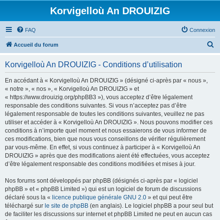
Korvigelloù An DROUIZIG
FAQ
Connexion
R
Accueil du forum
e
Korvigelloù An DROUIZIG - Conditions d’utilisation
c
h
En accédant à « Korvigelloù An DROUIZIG » (désigné ci-après par « nous »,
« notre », « nos », « Korvigelloù An DROUIZIG » et
e
« https://www.drouizig.org/phpBB3 »), vous acceptez d’être légalement
r
responsable des conditions suivantes. Si vous n’acceptez pas d’être
légalement responsable de toutes les conditions suivantes, veuillez ne pas
c
utiliser et accéder à « Korvigelloù An DROUIZIG ». Nous pouvons modifier ces
h
conditions à n’importe quel moment et nous essaierons de vous informer de
ces modifications, bien que nous vous conseillons de vérifier régulièrement
e
par vous-même. En effet, si vous continuez à participer à « Korvigelloù An
r
DROUIZIG » après que des modifications aient été effectuées, vous acceptez
d’être légalement responsable des conditions modifiées et mises à jour.
Nos forums sont développés par phpBB (désignés ci-après par « logiciel
phpBB » et « phpBB Limited ») qui est un logiciel de forum de discussions
déclaré sous la «
licence publique générale GNU 2.0
» et qui peut être
téléchargé sur
le site de phpBB
(en anglais). Le logiciel phpBB a pour seul but
de faciliter les discussions sur internet et phpBB Limited ne peut en aucun cas