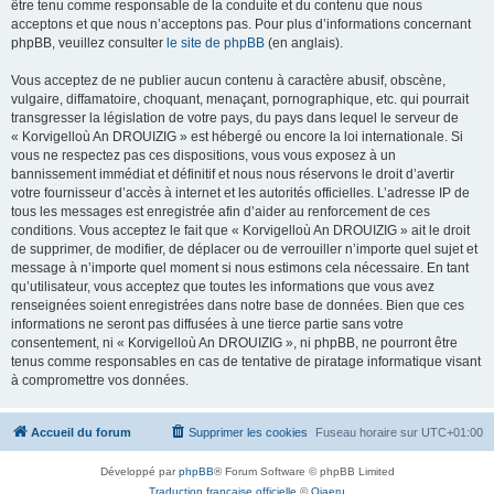
être tenu comme responsable de la conduite et du contenu que nous
acceptons et que nous n’acceptons pas. Pour plus d’informations concernant
phpBB, veuillez consulter
le site de phpBB
(en anglais).
Vous acceptez de ne publier aucun contenu à caractère abusif, obscène,
vulgaire, diffamatoire, choquant, menaçant, pornographique, etc. qui pourrait
transgresser la législation de votre pays, du pays dans lequel le serveur de
« Korvigelloù An DROUIZIG » est hébergé ou encore la loi internationale. Si
vous ne respectez pas ces dispositions, vous vous exposez à un
bannissement immédiat et définitif et nous nous réservons le droit d’avertir
votre fournisseur d’accès à internet et les autorités officielles. L’adresse IP de
tous les messages est enregistrée afin d’aider au renforcement de ces
conditions. Vous acceptez le fait que « Korvigelloù An DROUIZIG » ait le droit
de supprimer, de modifier, de déplacer ou de verrouiller n’importe quel sujet et
message à n’importe quel moment si nous estimons cela nécessaire. En tant
qu’utilisateur, vous acceptez que toutes les informations que vous avez
renseignées soient enregistrées dans notre base de données. Bien que ces
informations ne seront pas diffusées à une tierce partie sans votre
consentement, ni « Korvigelloù An DROUIZIG », ni phpBB, ne pourront être
tenus comme responsables en cas de tentative de piratage informatique visant
à compromettre vos données.
Accueil du forum
Supprimer les cookies
Fuseau horaire sur
UTC+01:00
Développé par
phpBB
® Forum Software © phpBB Limited
Traduction française officielle
©
Qiaeru