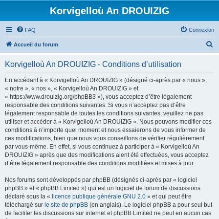
Korvigelloù An DROUIZIG
FAQ
Connexion
R
Accueil du forum
e
Korvigelloù An DROUIZIG - Conditions d’utilisation
c
h
En accédant à « Korvigelloù An DROUIZIG » (désigné ci-après par « nous »,
« notre », « nos », « Korvigelloù An DROUIZIG » et
e
« https://www.drouizig.org/phpBB3 »), vous acceptez d’être légalement
r
responsable des conditions suivantes. Si vous n’acceptez pas d’être
légalement responsable de toutes les conditions suivantes, veuillez ne pas
c
utiliser et accéder à « Korvigelloù An DROUIZIG ». Nous pouvons modifier ces
h
conditions à n’importe quel moment et nous essaierons de vous informer de
ces modifications, bien que nous vous conseillons de vérifier régulièrement
e
par vous-même. En effet, si vous continuez à participer à « Korvigelloù An
r
DROUIZIG » après que des modifications aient été effectuées, vous acceptez
d’être légalement responsable des conditions modifiées et mises à jour.
Nos forums sont développés par phpBB (désignés ci-après par « logiciel
phpBB » et « phpBB Limited ») qui est un logiciel de forum de discussions
déclaré sous la «
licence publique générale GNU 2.0
» et qui peut être
téléchargé sur
le site de phpBB
(en anglais). Le logiciel phpBB a pour seul but
de faciliter les discussions sur internet et phpBB Limited ne peut en aucun cas