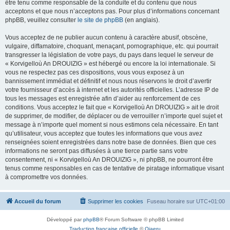
être tenu comme responsable de la conduite et du contenu que nous
acceptons et que nous n’acceptons pas. Pour plus d’informations concernant
phpBB, veuillez consulter
le site de phpBB
(en anglais).
Vous acceptez de ne publier aucun contenu à caractère abusif, obscène,
vulgaire, diffamatoire, choquant, menaçant, pornographique, etc. qui pourrait
transgresser la législation de votre pays, du pays dans lequel le serveur de
« Korvigelloù An DROUIZIG » est hébergé ou encore la loi internationale. Si
vous ne respectez pas ces dispositions, vous vous exposez à un
bannissement immédiat et définitif et nous nous réservons le droit d’avertir
votre fournisseur d’accès à internet et les autorités officielles. L’adresse IP de
tous les messages est enregistrée afin d’aider au renforcement de ces
conditions. Vous acceptez le fait que « Korvigelloù An DROUIZIG » ait le droit
de supprimer, de modifier, de déplacer ou de verrouiller n’importe quel sujet et
message à n’importe quel moment si nous estimons cela nécessaire. En tant
qu’utilisateur, vous acceptez que toutes les informations que vous avez
renseignées soient enregistrées dans notre base de données. Bien que ces
informations ne seront pas diffusées à une tierce partie sans votre
consentement, ni « Korvigelloù An DROUIZIG », ni phpBB, ne pourront être
tenus comme responsables en cas de tentative de piratage informatique visant
à compromettre vos données.
Accueil du forum
Supprimer les cookies
Fuseau horaire sur
UTC+01:00
Développé par
phpBB
® Forum Software © phpBB Limited
Traduction française officielle
©
Qiaeru