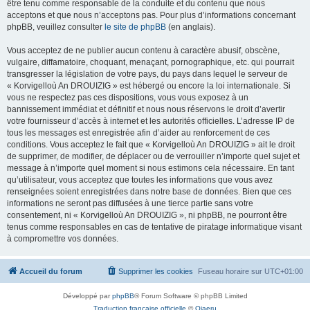
être tenu comme responsable de la conduite et du contenu que nous
acceptons et que nous n’acceptons pas. Pour plus d’informations concernant
phpBB, veuillez consulter
le site de phpBB
(en anglais).
Vous acceptez de ne publier aucun contenu à caractère abusif, obscène,
vulgaire, diffamatoire, choquant, menaçant, pornographique, etc. qui pourrait
transgresser la législation de votre pays, du pays dans lequel le serveur de
« Korvigelloù An DROUIZIG » est hébergé ou encore la loi internationale. Si
vous ne respectez pas ces dispositions, vous vous exposez à un
bannissement immédiat et définitif et nous nous réservons le droit d’avertir
votre fournisseur d’accès à internet et les autorités officielles. L’adresse IP de
tous les messages est enregistrée afin d’aider au renforcement de ces
conditions. Vous acceptez le fait que « Korvigelloù An DROUIZIG » ait le droit
de supprimer, de modifier, de déplacer ou de verrouiller n’importe quel sujet et
message à n’importe quel moment si nous estimons cela nécessaire. En tant
qu’utilisateur, vous acceptez que toutes les informations que vous avez
renseignées soient enregistrées dans notre base de données. Bien que ces
informations ne seront pas diffusées à une tierce partie sans votre
consentement, ni « Korvigelloù An DROUIZIG », ni phpBB, ne pourront être
tenus comme responsables en cas de tentative de piratage informatique visant
à compromettre vos données.
Accueil du forum
Supprimer les cookies
Fuseau horaire sur
UTC+01:00
Développé par
phpBB
® Forum Software © phpBB Limited
Traduction française officielle
©
Qiaeru