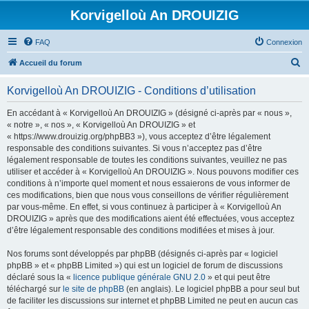
Korvigelloù An DROUIZIG
FAQ
Connexion
R
Accueil du forum
e
Korvigelloù An DROUIZIG - Conditions d’utilisation
c
h
En accédant à « Korvigelloù An DROUIZIG » (désigné ci-après par « nous »,
« notre », « nos », « Korvigelloù An DROUIZIG » et
e
« https://www.drouizig.org/phpBB3 »), vous acceptez d’être légalement
r
responsable des conditions suivantes. Si vous n’acceptez pas d’être
légalement responsable de toutes les conditions suivantes, veuillez ne pas
c
utiliser et accéder à « Korvigelloù An DROUIZIG ». Nous pouvons modifier ces
h
conditions à n’importe quel moment et nous essaierons de vous informer de
ces modifications, bien que nous vous conseillons de vérifier régulièrement
e
par vous-même. En effet, si vous continuez à participer à « Korvigelloù An
r
DROUIZIG » après que des modifications aient été effectuées, vous acceptez
d’être légalement responsable des conditions modifiées et mises à jour.
Nos forums sont développés par phpBB (désignés ci-après par « logiciel
phpBB » et « phpBB Limited ») qui est un logiciel de forum de discussions
déclaré sous la «
licence publique générale GNU 2.0
» et qui peut être
téléchargé sur
le site de phpBB
(en anglais). Le logiciel phpBB a pour seul but
de faciliter les discussions sur internet et phpBB Limited ne peut en aucun cas