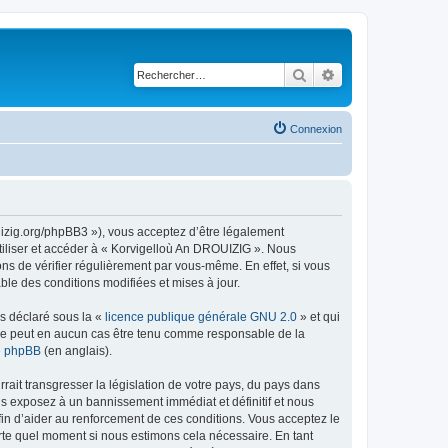
Rechercher
Recherche avancé
Connexion
uizig.org/phpBB3 »), vous acceptez d’être légalement
tiliser et accéder à « Korvigelloù An DROUIZIG ». Nous
s de vérifier régulièrement par vous-même. En effet, si vous
le des conditions modifiées et mises à jour.
ns déclaré sous la «
licence publique générale GNU 2.0
» et qui
ed ne peut en aucun cas être tenu comme responsable de la
de phpBB
(en anglais).
ait transgresser la législation de votre pays, du pays dans
us exposez à un bannissement immédiat et définitif et nous
 afin d’aider au renforcement de ces conditions. Vous acceptez le
orte quel moment si nous estimons cela nécessaire. En tant