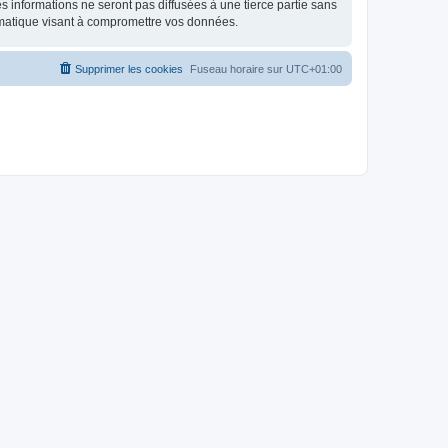
 informations ne seront pas diffusées à une tierce partie sans
rmatique visant à compromettre vos données.
Supprimer les cookies
Fuseau horaire sur
UTC+01:00