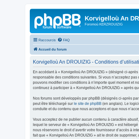
Korvigelloù An D
Foromoù KERZROUIZIG
Raccourcis
FAQ
Accueil du forum
Korvigelloù An DROUIZIG - Conditions d’utilisat
En accédant à « Korvigelloù An DROUIZIG » (désigné ci-après p
responsable des conditions suivantes. Si vous n’acceptez pas d
pouvons modifier ces conditions à n’importe quel moment et no
continuez à participer à « Korvigelloù An DROUIZIG » après que
Nos forums sont développés par phpBB (désignés ci-après par «
peut être téléchargé sur
le site de phpBB
(en anglais). Le logic
conduite et du contenu que nous acceptons et que nous n’acce
Vous acceptez de ne publier aucun contenu à caractère abusif, 
lequel le serveur de « Korvigelloù An DROUIZIG » est hébergé o
nous réservons le droit d’avertir votre fournisseur d’accès à int
fait que « Korvigelloù An DROUIZIG » ait le droit de supprimer,