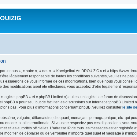
ROUIZIG
ion
ar « nous », « notre », « nos », « Korvigelloù An DROUIZIG » et « https://www.dro
’être légalement responsable de toutes les conditions suivantes, veuillez ne pas u
us essaierons de vous informer de ces modifications, bien que nous vous conseillon
 des modifications aient été effectuées, vous acceptez d’être légalement responsab
 logiciel phpBB » et « phpBB Limited ») qui est un logiciel de forum de discussio
iel phpBB a pour seul but de faciliter les discussions sur internet et phpBB Limit
ptons pas. Pour plus d’informations concernant phpBB, veuillez consulter
le site 
obscène, vulgaire, diffamatoire, choquant, menaçant, pornographique, etc. qui pourr
u encore la loi internationale. Si vous ne respectez pas ces dispositions, vous vo
ernet et les autorités officielles. L’adresse IP de tous les messages est enregistrée
 de modifier, de déplacer ou de verrouiller n’importe quel sujet et message à n’imp