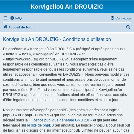
Korvigelloù An DROUIZIG
FAQ
Connexion
R
Accueil du forum
e
Korvigelloù An DROUIZIG - Conditions d’utilisation
c
h
En accédant à « Korvigelloù An DROUIZIG » (désigné ci-après par « nous »,
« notre », « nos », « Korvigelloù An DROUIZIG » et
e
« https://www.drouizig.org/phpBB3 »), vous acceptez d’être légalement
r
responsable des conditions suivantes. Si vous n’acceptez pas d’être
légalement responsable de toutes les conditions suivantes, veuillez ne pas
c
utiliser et accéder à « Korvigelloù An DROUIZIG ». Nous pouvons modifier ces
h
conditions à n’importe quel moment et nous essaierons de vous informer de
ces modifications, bien que nous vous conseillons de vérifier régulièrement
e
par vous-même. En effet, si vous continuez à participer à « Korvigelloù An
r
DROUIZIG » après que des modifications aient été effectuées, vous acceptez
d’être légalement responsable des conditions modifiées et mises à jour.
Nos forums sont développés par phpBB (désignés ci-après par « logiciel
phpBB » et « phpBB Limited ») qui est un logiciel de forum de discussions
déclaré sous la «
licence publique générale GNU 2.0
» et qui peut être
téléchargé sur
le site de phpBB
(en anglais). Le logiciel phpBB a pour seul but
de faciliter les discussions sur internet et phpBB Limited ne peut en aucun cas