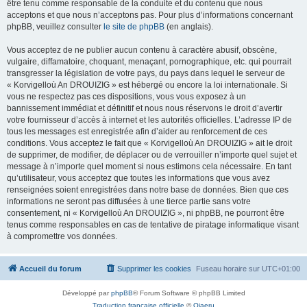
être tenu comme responsable de la conduite et du contenu que nous
acceptons et que nous n’acceptons pas. Pour plus d’informations concernant
phpBB, veuillez consulter
le site de phpBB
(en anglais).
Vous acceptez de ne publier aucun contenu à caractère abusif, obscène,
vulgaire, diffamatoire, choquant, menaçant, pornographique, etc. qui pourrait
transgresser la législation de votre pays, du pays dans lequel le serveur de
« Korvigelloù An DROUIZIG » est hébergé ou encore la loi internationale. Si
vous ne respectez pas ces dispositions, vous vous exposez à un
bannissement immédiat et définitif et nous nous réservons le droit d’avertir
votre fournisseur d’accès à internet et les autorités officielles. L’adresse IP de
tous les messages est enregistrée afin d’aider au renforcement de ces
conditions. Vous acceptez le fait que « Korvigelloù An DROUIZIG » ait le droit
de supprimer, de modifier, de déplacer ou de verrouiller n’importe quel sujet et
message à n’importe quel moment si nous estimons cela nécessaire. En tant
qu’utilisateur, vous acceptez que toutes les informations que vous avez
renseignées soient enregistrées dans notre base de données. Bien que ces
informations ne seront pas diffusées à une tierce partie sans votre
consentement, ni « Korvigelloù An DROUIZIG », ni phpBB, ne pourront être
tenus comme responsables en cas de tentative de piratage informatique visant
à compromettre vos données.
Accueil du forum
Supprimer les cookies
Fuseau horaire sur
UTC+01:00
Développé par
phpBB
® Forum Software © phpBB Limited
Traduction française officielle
©
Qiaeru