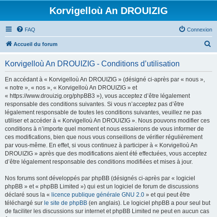
Korvigelloù An DROUIZIG
FAQ
Connexion
R
Accueil du forum
e
Korvigelloù An DROUIZIG - Conditions d’utilisation
c
h
En accédant à « Korvigelloù An DROUIZIG » (désigné ci-après par « nous »,
« notre », « nos », « Korvigelloù An DROUIZIG » et
e
« https://www.drouizig.org/phpBB3 »), vous acceptez d’être légalement
r
responsable des conditions suivantes. Si vous n’acceptez pas d’être
légalement responsable de toutes les conditions suivantes, veuillez ne pas
c
utiliser et accéder à « Korvigelloù An DROUIZIG ». Nous pouvons modifier ces
h
conditions à n’importe quel moment et nous essaierons de vous informer de
ces modifications, bien que nous vous conseillons de vérifier régulièrement
e
par vous-même. En effet, si vous continuez à participer à « Korvigelloù An
r
DROUIZIG » après que des modifications aient été effectuées, vous acceptez
d’être légalement responsable des conditions modifiées et mises à jour.
Nos forums sont développés par phpBB (désignés ci-après par « logiciel
phpBB » et « phpBB Limited ») qui est un logiciel de forum de discussions
déclaré sous la «
licence publique générale GNU 2.0
» et qui peut être
téléchargé sur
le site de phpBB
(en anglais). Le logiciel phpBB a pour seul but
de faciliter les discussions sur internet et phpBB Limited ne peut en aucun cas