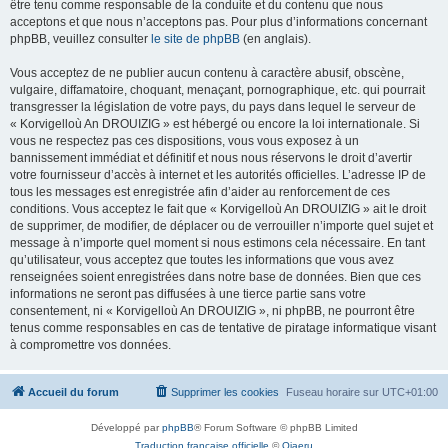
être tenu comme responsable de la conduite et du contenu que nous
acceptons et que nous n’acceptons pas. Pour plus d’informations concernant
phpBB, veuillez consulter
le site de phpBB
(en anglais).
Vous acceptez de ne publier aucun contenu à caractère abusif, obscène,
vulgaire, diffamatoire, choquant, menaçant, pornographique, etc. qui pourrait
transgresser la législation de votre pays, du pays dans lequel le serveur de
« Korvigelloù An DROUIZIG » est hébergé ou encore la loi internationale. Si
vous ne respectez pas ces dispositions, vous vous exposez à un
bannissement immédiat et définitif et nous nous réservons le droit d’avertir
votre fournisseur d’accès à internet et les autorités officielles. L’adresse IP de
tous les messages est enregistrée afin d’aider au renforcement de ces
conditions. Vous acceptez le fait que « Korvigelloù An DROUIZIG » ait le droit
de supprimer, de modifier, de déplacer ou de verrouiller n’importe quel sujet et
message à n’importe quel moment si nous estimons cela nécessaire. En tant
qu’utilisateur, vous acceptez que toutes les informations que vous avez
renseignées soient enregistrées dans notre base de données. Bien que ces
informations ne seront pas diffusées à une tierce partie sans votre
consentement, ni « Korvigelloù An DROUIZIG », ni phpBB, ne pourront être
tenus comme responsables en cas de tentative de piratage informatique visant
à compromettre vos données.
Accueil du forum
Supprimer les cookies
Fuseau horaire sur
UTC+01:00
Développé par
phpBB
® Forum Software © phpBB Limited
Traduction française officielle
©
Qiaeru