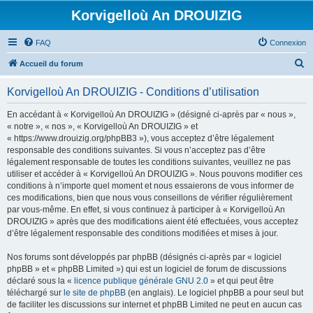
Korvigelloù An DROUIZIG
FAQ
Connexion
R
Accueil du forum
e
Korvigelloù An DROUIZIG - Conditions d’utilisation
c
h
En accédant à « Korvigelloù An DROUIZIG » (désigné ci-après par « nous »,
« notre », « nos », « Korvigelloù An DROUIZIG » et
e
« https://www.drouizig.org/phpBB3 »), vous acceptez d’être légalement
r
responsable des conditions suivantes. Si vous n’acceptez pas d’être
légalement responsable de toutes les conditions suivantes, veuillez ne pas
c
utiliser et accéder à « Korvigelloù An DROUIZIG ». Nous pouvons modifier ces
h
conditions à n’importe quel moment et nous essaierons de vous informer de
ces modifications, bien que nous vous conseillons de vérifier régulièrement
e
par vous-même. En effet, si vous continuez à participer à « Korvigelloù An
r
DROUIZIG » après que des modifications aient été effectuées, vous acceptez
d’être légalement responsable des conditions modifiées et mises à jour.
Nos forums sont développés par phpBB (désignés ci-après par « logiciel
phpBB » et « phpBB Limited ») qui est un logiciel de forum de discussions
déclaré sous la «
licence publique générale GNU 2.0
» et qui peut être
téléchargé sur
le site de phpBB
(en anglais). Le logiciel phpBB a pour seul but
de faciliter les discussions sur internet et phpBB Limited ne peut en aucun cas