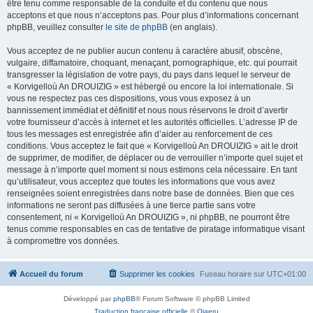
être tenu comme responsable de la conduite et du contenu que nous
acceptons et que nous n’acceptons pas. Pour plus d’informations concernant
phpBB, veuillez consulter
le site de phpBB
(en anglais).
Vous acceptez de ne publier aucun contenu à caractère abusif, obscène,
vulgaire, diffamatoire, choquant, menaçant, pornographique, etc. qui pourrait
transgresser la législation de votre pays, du pays dans lequel le serveur de
« Korvigelloù An DROUIZIG » est hébergé ou encore la loi internationale. Si
vous ne respectez pas ces dispositions, vous vous exposez à un
bannissement immédiat et définitif et nous nous réservons le droit d’avertir
votre fournisseur d’accès à internet et les autorités officielles. L’adresse IP de
tous les messages est enregistrée afin d’aider au renforcement de ces
conditions. Vous acceptez le fait que « Korvigelloù An DROUIZIG » ait le droit
de supprimer, de modifier, de déplacer ou de verrouiller n’importe quel sujet et
message à n’importe quel moment si nous estimons cela nécessaire. En tant
qu’utilisateur, vous acceptez que toutes les informations que vous avez
renseignées soient enregistrées dans notre base de données. Bien que ces
informations ne seront pas diffusées à une tierce partie sans votre
consentement, ni « Korvigelloù An DROUIZIG », ni phpBB, ne pourront être
tenus comme responsables en cas de tentative de piratage informatique visant
à compromettre vos données.
Accueil du forum
Supprimer les cookies
Fuseau horaire sur
UTC+01:00
Développé par
phpBB
® Forum Software © phpBB Limited
Traduction française officielle
©
Qiaeru