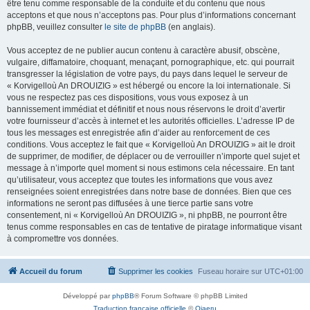
être tenu comme responsable de la conduite et du contenu que nous
acceptons et que nous n’acceptons pas. Pour plus d’informations concernant
phpBB, veuillez consulter
le site de phpBB
(en anglais).
Vous acceptez de ne publier aucun contenu à caractère abusif, obscène,
vulgaire, diffamatoire, choquant, menaçant, pornographique, etc. qui pourrait
transgresser la législation de votre pays, du pays dans lequel le serveur de
« Korvigelloù An DROUIZIG » est hébergé ou encore la loi internationale. Si
vous ne respectez pas ces dispositions, vous vous exposez à un
bannissement immédiat et définitif et nous nous réservons le droit d’avertir
votre fournisseur d’accès à internet et les autorités officielles. L’adresse IP de
tous les messages est enregistrée afin d’aider au renforcement de ces
conditions. Vous acceptez le fait que « Korvigelloù An DROUIZIG » ait le droit
de supprimer, de modifier, de déplacer ou de verrouiller n’importe quel sujet et
message à n’importe quel moment si nous estimons cela nécessaire. En tant
qu’utilisateur, vous acceptez que toutes les informations que vous avez
renseignées soient enregistrées dans notre base de données. Bien que ces
informations ne seront pas diffusées à une tierce partie sans votre
consentement, ni « Korvigelloù An DROUIZIG », ni phpBB, ne pourront être
tenus comme responsables en cas de tentative de piratage informatique visant
à compromettre vos données.
Accueil du forum
Supprimer les cookies
Fuseau horaire sur
UTC+01:00
Développé par
phpBB
® Forum Software © phpBB Limited
Traduction française officielle
©
Qiaeru