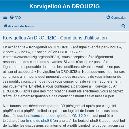
Korvigelloù An DROUIZIG
FAQ
Connexion
R
Accueil du forum
e
Korvigelloù An DROUIZIG - Conditions d’utilisation
c
h
En accédant à « Korvigelloù An DROUIZIG » (désigné ci-après par « nous »,
« notre », « nos », « Korvigelloù An DROUIZIG » et
e
« https://www.drouizig.org/phpBB3 »), vous acceptez d’être légalement
r
responsable des conditions suivantes. Si vous n’acceptez pas d’être
légalement responsable de toutes les conditions suivantes, veuillez ne pas
c
utiliser et accéder à « Korvigelloù An DROUIZIG ». Nous pouvons modifier ces
h
conditions à n’importe quel moment et nous essaierons de vous informer de
ces modifications, bien que nous vous conseillons de vérifier régulièrement
e
par vous-même. En effet, si vous continuez à participer à « Korvigelloù An
r
DROUIZIG » après que des modifications aient été effectuées, vous acceptez
d’être légalement responsable des conditions modifiées et mises à jour.
Nos forums sont développés par phpBB (désignés ci-après par « logiciel
phpBB » et « phpBB Limited ») qui est un logiciel de forum de discussions
déclaré sous la «
licence publique générale GNU 2.0
» et qui peut être
téléchargé sur
le site de phpBB
(en anglais). Le logiciel phpBB a pour seul but
de faciliter les discussions sur internet et phpBB Limited ne peut en aucun cas