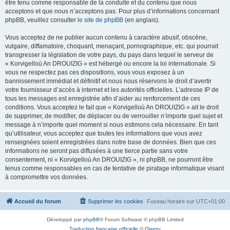
être tenu comme responsable de la conduite et du contenu que nous
acceptons et que nous n’acceptons pas. Pour plus d’informations concernant
phpBB, veuillez consulter
le site de phpBB
(en anglais).
Vous acceptez de ne publier aucun contenu à caractère abusif, obscène,
vulgaire, diffamatoire, choquant, menaçant, pornographique, etc. qui pourrait
transgresser la législation de votre pays, du pays dans lequel le serveur de
« Korvigelloù An DROUIZIG » est hébergé ou encore la loi internationale. Si
vous ne respectez pas ces dispositions, vous vous exposez à un
bannissement immédiat et définitif et nous nous réservons le droit d’avertir
votre fournisseur d’accès à internet et les autorités officielles. L’adresse IP de
tous les messages est enregistrée afin d’aider au renforcement de ces
conditions. Vous acceptez le fait que « Korvigelloù An DROUIZIG » ait le droit
de supprimer, de modifier, de déplacer ou de verrouiller n’importe quel sujet et
message à n’importe quel moment si nous estimons cela nécessaire. En tant
qu’utilisateur, vous acceptez que toutes les informations que vous avez
renseignées soient enregistrées dans notre base de données. Bien que ces
informations ne seront pas diffusées à une tierce partie sans votre
consentement, ni « Korvigelloù An DROUIZIG », ni phpBB, ne pourront être
tenus comme responsables en cas de tentative de piratage informatique visant
à compromettre vos données.
Accueil du forum
Supprimer les cookies
Fuseau horaire sur
UTC+01:00
Développé par
phpBB
® Forum Software © phpBB Limited
Traduction française officielle
©
Qiaeru