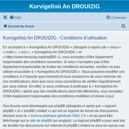
Korvigelloù An DROUIZIG
FAQ
Connexion
R
Accueil du forum
e
Korvigelloù An DROUIZIG - Conditions d’utilisation
c
h
En accédant à « Korvigelloù An DROUIZIG » (désigné ci-après par « nous »,
« notre », « nos », « Korvigelloù An DROUIZIG » et
e
« https://www.drouizig.org/phpBB3 »), vous acceptez d’être légalement
r
responsable des conditions suivantes. Si vous n’acceptez pas d’être
légalement responsable de toutes les conditions suivantes, veuillez ne pas
c
utiliser et accéder à « Korvigelloù An DROUIZIG ». Nous pouvons modifier ces
h
conditions à n’importe quel moment et nous essaierons de vous informer de
ces modifications, bien que nous vous conseillons de vérifier régulièrement
e
par vous-même. En effet, si vous continuez à participer à « Korvigelloù An
r
DROUIZIG » après que des modifications aient été effectuées, vous acceptez
d’être légalement responsable des conditions modifiées et mises à jour.
Nos forums sont développés par phpBB (désignés ci-après par « logiciel
phpBB » et « phpBB Limited ») qui est un logiciel de forum de discussions
déclaré sous la «
licence publique générale GNU 2.0
» et qui peut être
téléchargé sur
le site de phpBB
(en anglais). Le logiciel phpBB a pour seul but
de faciliter les discussions sur internet et phpBB Limited ne peut en aucun cas