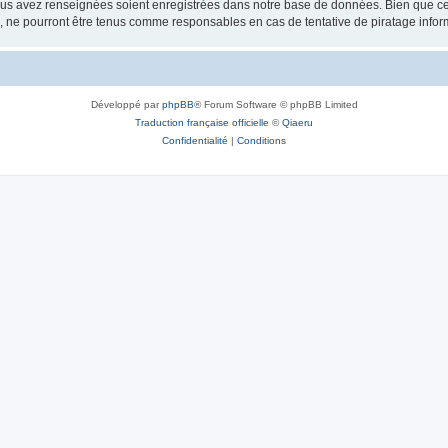
vous avez renseignées soient enregistrées dans notre base de données. Bien que ces
, ne pourront être tenus comme responsables en cas de tentative de piratage info
Développé par
phpBB
® Forum Software © phpBB Limited
Traduction française officielle
©
Qiaeru
Confidentialité
|
Conditions