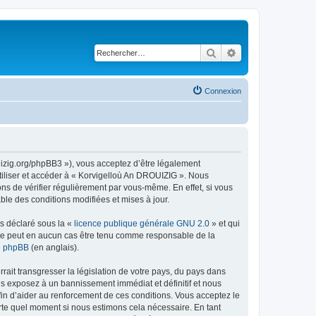
Rechercher
Recherche avancé
Connexion
uizig.org/phpBB3 »), vous acceptez d’être légalement
tiliser et accéder à « Korvigelloù An DROUIZIG ». Nous
s de vérifier régulièrement par vous-même. En effet, si vous
le des conditions modifiées et mises à jour.
ns déclaré sous la «
licence publique générale GNU 2.0
» et qui
ed ne peut en aucun cas être tenu comme responsable de la
de phpBB
(en anglais).
ait transgresser la législation de votre pays, du pays dans
us exposez à un bannissement immédiat et définitif et nous
 afin d’aider au renforcement de ces conditions. Vous acceptez le
orte quel moment si nous estimons cela nécessaire. En tant