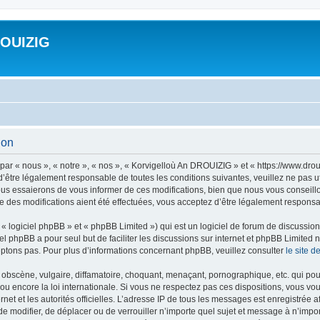
ROUIZIG
ion
ar « nous », « notre », « nos », « Korvigelloù An DROUIZIG » et « https://www.dro
’être légalement responsable de toutes les conditions suivantes, veuillez ne pas u
us essaierons de vous informer de ces modifications, bien que nous vous conseillon
 des modifications aient été effectuées, vous acceptez d’être légalement responsab
 logiciel phpBB » et « phpBB Limited ») qui est un logiciel de forum de discussio
iel phpBB a pour seul but de faciliter les discussions sur internet et phpBB Limit
ptons pas. Pour plus d’informations concernant phpBB, veuillez consulter
le site 
obscène, vulgaire, diffamatoire, choquant, menaçant, pornographique, etc. qui pourr
u encore la loi internationale. Si vous ne respectez pas ces dispositions, vous vo
ernet et les autorités officielles. L’adresse IP de tous les messages est enregistrée
 de modifier, de déplacer ou de verrouiller n’importe quel sujet et message à n’imp