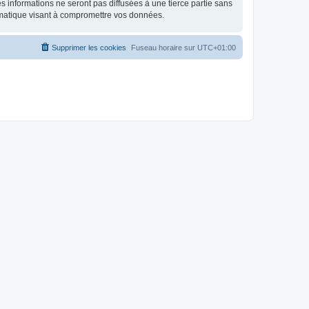
 informations ne seront pas diffusées à une tierce partie sans
rmatique visant à compromettre vos données.
Supprimer les cookies
Fuseau horaire sur
UTC+01:00