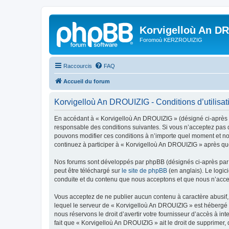
Korvigelloù An D
Foromoù KERZROUIZIG
Raccourcis
FAQ
Accueil du forum
Korvigelloù An DROUIZIG - Conditions d’utilisat
En accédant à « Korvigelloù An DROUIZIG » (désigné ci-après p
responsable des conditions suivantes. Si vous n’acceptez pas d
pouvons modifier ces conditions à n’importe quel moment et no
continuez à participer à « Korvigelloù An DROUIZIG » après que
Nos forums sont développés par phpBB (désignés ci-après par «
peut être téléchargé sur
le site de phpBB
(en anglais). Le logic
conduite et du contenu que nous acceptons et que nous n’acce
Vous acceptez de ne publier aucun contenu à caractère abusif, 
lequel le serveur de « Korvigelloù An DROUIZIG » est hébergé o
nous réservons le droit d’avertir votre fournisseur d’accès à int
fait que « Korvigelloù An DROUIZIG » ait le droit de supprimer,