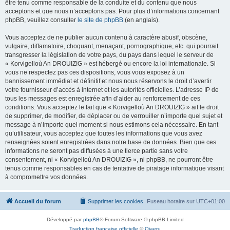
être tenu comme responsable de la conduite et du contenu que nous
acceptons et que nous n’acceptons pas. Pour plus d’informations concernant
phpBB, veuillez consulter
le site de phpBB
(en anglais).
Vous acceptez de ne publier aucun contenu à caractère abusif, obscène,
vulgaire, diffamatoire, choquant, menaçant, pornographique, etc. qui pourrait
transgresser la législation de votre pays, du pays dans lequel le serveur de
« Korvigelloù An DROUIZIG » est hébergé ou encore la loi internationale. Si
vous ne respectez pas ces dispositions, vous vous exposez à un
bannissement immédiat et définitif et nous nous réservons le droit d’avertir
votre fournisseur d’accès à internet et les autorités officielles. L’adresse IP de
tous les messages est enregistrée afin d’aider au renforcement de ces
conditions. Vous acceptez le fait que « Korvigelloù An DROUIZIG » ait le droit
de supprimer, de modifier, de déplacer ou de verrouiller n’importe quel sujet et
message à n’importe quel moment si nous estimons cela nécessaire. En tant
qu’utilisateur, vous acceptez que toutes les informations que vous avez
renseignées soient enregistrées dans notre base de données. Bien que ces
informations ne seront pas diffusées à une tierce partie sans votre
consentement, ni « Korvigelloù An DROUIZIG », ni phpBB, ne pourront être
tenus comme responsables en cas de tentative de piratage informatique visant
à compromettre vos données.
Accueil du forum
Supprimer les cookies
Fuseau horaire sur
UTC+01:00
Développé par
phpBB
® Forum Software © phpBB Limited
Traduction française officielle
©
Qiaeru