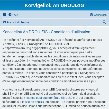
Korvigelloù An DROUIZIG
FAQ
Connexion
R
Accueil du forum
e
Korvigelloù An DROUIZIG - Conditions d’utilisation
c
h
En accédant à « Korvigelloù An DROUIZIG » (désigné ci-après par « nous »,
« notre », « nos », « Korvigelloù An DROUIZIG » et
e
« https://www.drouizig.org/phpBB3 »), vous acceptez d’être légalement
r
responsable des conditions suivantes. Si vous n’acceptez pas d’être
légalement responsable de toutes les conditions suivantes, veuillez ne pas
c
utiliser et accéder à « Korvigelloù An DROUIZIG ». Nous pouvons modifier ces
h
conditions à n’importe quel moment et nous essaierons de vous informer de
ces modifications, bien que nous vous conseillons de vérifier régulièrement
e
par vous-même. En effet, si vous continuez à participer à « Korvigelloù An
r
DROUIZIG » après que des modifications aient été effectuées, vous acceptez
d’être légalement responsable des conditions modifiées et mises à jour.
Nos forums sont développés par phpBB (désignés ci-après par « logiciel
phpBB » et « phpBB Limited ») qui est un logiciel de forum de discussions
déclaré sous la «
licence publique générale GNU 2.0
» et qui peut être
téléchargé sur
le site de phpBB
(en anglais). Le logiciel phpBB a pour seul but
de faciliter les discussions sur internet et phpBB Limited ne peut en aucun cas