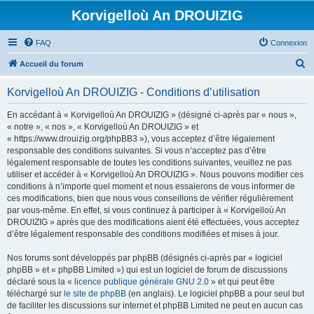
Korvigelloù An DROUIZIG
FAQ
Connexion
R
Accueil du forum
e
Korvigelloù An DROUIZIG - Conditions d’utilisation
c
h
En accédant à « Korvigelloù An DROUIZIG » (désigné ci-après par « nous »,
« notre », « nos », « Korvigelloù An DROUIZIG » et
e
« https://www.drouizig.org/phpBB3 »), vous acceptez d’être légalement
r
responsable des conditions suivantes. Si vous n’acceptez pas d’être
légalement responsable de toutes les conditions suivantes, veuillez ne pas
c
utiliser et accéder à « Korvigelloù An DROUIZIG ». Nous pouvons modifier ces
h
conditions à n’importe quel moment et nous essaierons de vous informer de
ces modifications, bien que nous vous conseillons de vérifier régulièrement
e
par vous-même. En effet, si vous continuez à participer à « Korvigelloù An
r
DROUIZIG » après que des modifications aient été effectuées, vous acceptez
d’être légalement responsable des conditions modifiées et mises à jour.
Nos forums sont développés par phpBB (désignés ci-après par « logiciel
phpBB » et « phpBB Limited ») qui est un logiciel de forum de discussions
déclaré sous la «
licence publique générale GNU 2.0
» et qui peut être
téléchargé sur
le site de phpBB
(en anglais). Le logiciel phpBB a pour seul but
de faciliter les discussions sur internet et phpBB Limited ne peut en aucun cas