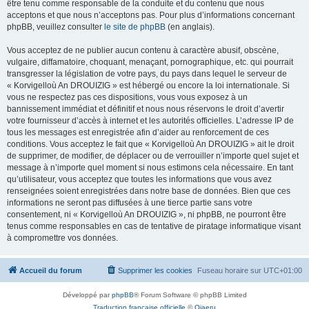
être tenu comme responsable de la conduite et du contenu que nous
acceptons et que nous n’acceptons pas. Pour plus d’informations concernant
phpBB, veuillez consulter
le site de phpBB
(en anglais).
Vous acceptez de ne publier aucun contenu à caractère abusif, obscène,
vulgaire, diffamatoire, choquant, menaçant, pornographique, etc. qui pourrait
transgresser la législation de votre pays, du pays dans lequel le serveur de
« Korvigelloù An DROUIZIG » est hébergé ou encore la loi internationale. Si
vous ne respectez pas ces dispositions, vous vous exposez à un
bannissement immédiat et définitif et nous nous réservons le droit d’avertir
votre fournisseur d’accès à internet et les autorités officielles. L’adresse IP de
tous les messages est enregistrée afin d’aider au renforcement de ces
conditions. Vous acceptez le fait que « Korvigelloù An DROUIZIG » ait le droit
de supprimer, de modifier, de déplacer ou de verrouiller n’importe quel sujet et
message à n’importe quel moment si nous estimons cela nécessaire. En tant
qu’utilisateur, vous acceptez que toutes les informations que vous avez
renseignées soient enregistrées dans notre base de données. Bien que ces
informations ne seront pas diffusées à une tierce partie sans votre
consentement, ni « Korvigelloù An DROUIZIG », ni phpBB, ne pourront être
tenus comme responsables en cas de tentative de piratage informatique visant
à compromettre vos données.
Accueil du forum
Supprimer les cookies
Fuseau horaire sur
UTC+01:00
Développé par
phpBB
® Forum Software © phpBB Limited
Traduction française officielle
©
Qiaeru