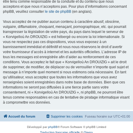
être tenu comme responsable de la conduite et du contenu que nous
acceptons et que nous n’acceptons pas. Pour plus d’informations concernant
phpBB, veuillez consulter
le site de phpBB
(en anglais).
Vous acceptez de ne publier aucun contenu à caractère abusif, obscène,
vulgaire, diffamatoire, choquant, menaçant, pornographique, etc. qui pourrait
transgresser la législation de votre pays, du pays dans lequel le serveur de
« Korvigelloù An DROUIZIG » est hébergé ou encore la loi internationale. Si
vous ne respectez pas ces dispositions, vous vous exposez à un
bannissement immédiat et définitif et nous nous réservons le droit d’avertir
votre fournisseur d’accès à internet et les autorités officielles. L’adresse IP de
tous les messages est enregistrée afin d’aider au renforcement de ces
conditions. Vous acceptez le fait que « Korvigelloù An DROUIZIG » ait le droit
de supprimer, de modifier, de déplacer ou de verrouiller n’importe quel sujet et
message à n’importe quel moment si nous estimons cela nécessaire. En tant
qu’utilisateur, vous acceptez que toutes les informations que vous avez
renseignées soient enregistrées dans notre base de données. Bien que ces
informations ne seront pas diffusées à une tierce partie sans votre
consentement, ni « Korvigelloù An DROUIZIG », ni phpBB, ne pourront être
tenus comme responsables en cas de tentative de piratage informatique visant
à compromettre vos données.
Accueil du forum
Supprimer les cookies
Fuseau horaire sur
UTC+01:00
Développé par
phpBB
® Forum Software © phpBB Limited
Traduction française officielle
©
Qiaeru