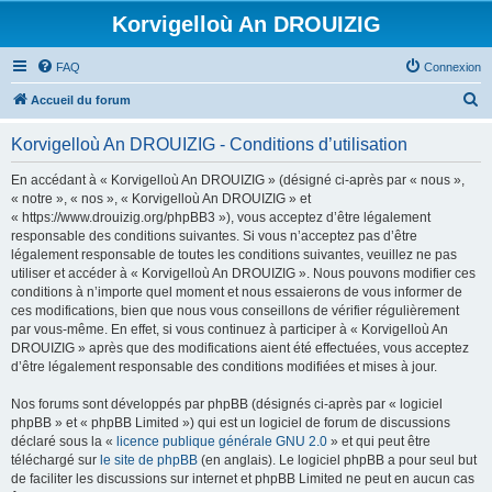
Korvigelloù An DROUIZIG
FAQ
Connexion
R
Accueil du forum
e
Korvigelloù An DROUIZIG - Conditions d’utilisation
c
h
En accédant à « Korvigelloù An DROUIZIG » (désigné ci-après par « nous »,
« notre », « nos », « Korvigelloù An DROUIZIG » et
e
« https://www.drouizig.org/phpBB3 »), vous acceptez d’être légalement
r
responsable des conditions suivantes. Si vous n’acceptez pas d’être
légalement responsable de toutes les conditions suivantes, veuillez ne pas
c
utiliser et accéder à « Korvigelloù An DROUIZIG ». Nous pouvons modifier ces
h
conditions à n’importe quel moment et nous essaierons de vous informer de
ces modifications, bien que nous vous conseillons de vérifier régulièrement
e
par vous-même. En effet, si vous continuez à participer à « Korvigelloù An
r
DROUIZIG » après que des modifications aient été effectuées, vous acceptez
d’être légalement responsable des conditions modifiées et mises à jour.
Nos forums sont développés par phpBB (désignés ci-après par « logiciel
phpBB » et « phpBB Limited ») qui est un logiciel de forum de discussions
déclaré sous la «
licence publique générale GNU 2.0
» et qui peut être
téléchargé sur
le site de phpBB
(en anglais). Le logiciel phpBB a pour seul but
de faciliter les discussions sur internet et phpBB Limited ne peut en aucun cas