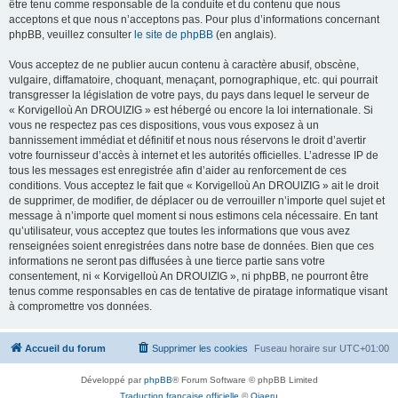
être tenu comme responsable de la conduite et du contenu que nous
acceptons et que nous n’acceptons pas. Pour plus d’informations concernant
phpBB, veuillez consulter
le site de phpBB
(en anglais).
Vous acceptez de ne publier aucun contenu à caractère abusif, obscène,
vulgaire, diffamatoire, choquant, menaçant, pornographique, etc. qui pourrait
transgresser la législation de votre pays, du pays dans lequel le serveur de
« Korvigelloù An DROUIZIG » est hébergé ou encore la loi internationale. Si
vous ne respectez pas ces dispositions, vous vous exposez à un
bannissement immédiat et définitif et nous nous réservons le droit d’avertir
votre fournisseur d’accès à internet et les autorités officielles. L’adresse IP de
tous les messages est enregistrée afin d’aider au renforcement de ces
conditions. Vous acceptez le fait que « Korvigelloù An DROUIZIG » ait le droit
de supprimer, de modifier, de déplacer ou de verrouiller n’importe quel sujet et
message à n’importe quel moment si nous estimons cela nécessaire. En tant
qu’utilisateur, vous acceptez que toutes les informations que vous avez
renseignées soient enregistrées dans notre base de données. Bien que ces
informations ne seront pas diffusées à une tierce partie sans votre
consentement, ni « Korvigelloù An DROUIZIG », ni phpBB, ne pourront être
tenus comme responsables en cas de tentative de piratage informatique visant
à compromettre vos données.
Accueil du forum
Supprimer les cookies
Fuseau horaire sur
UTC+01:00
Développé par
phpBB
® Forum Software © phpBB Limited
Traduction française officielle
©
Qiaeru