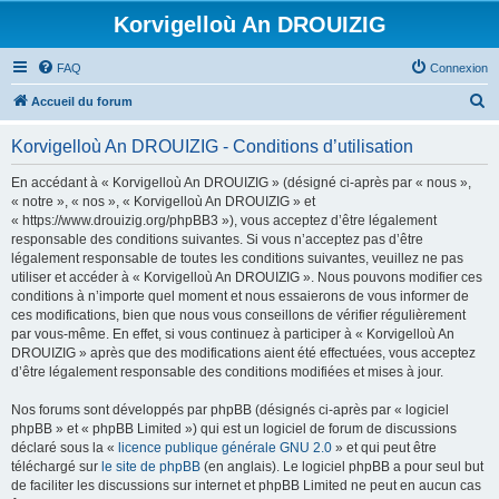
Korvigelloù An DROUIZIG
FAQ
Connexion
R
Accueil du forum
e
Korvigelloù An DROUIZIG - Conditions d’utilisation
c
h
En accédant à « Korvigelloù An DROUIZIG » (désigné ci-après par « nous »,
« notre », « nos », « Korvigelloù An DROUIZIG » et
e
« https://www.drouizig.org/phpBB3 »), vous acceptez d’être légalement
r
responsable des conditions suivantes. Si vous n’acceptez pas d’être
légalement responsable de toutes les conditions suivantes, veuillez ne pas
c
utiliser et accéder à « Korvigelloù An DROUIZIG ». Nous pouvons modifier ces
h
conditions à n’importe quel moment et nous essaierons de vous informer de
ces modifications, bien que nous vous conseillons de vérifier régulièrement
e
par vous-même. En effet, si vous continuez à participer à « Korvigelloù An
r
DROUIZIG » après que des modifications aient été effectuées, vous acceptez
d’être légalement responsable des conditions modifiées et mises à jour.
Nos forums sont développés par phpBB (désignés ci-après par « logiciel
phpBB » et « phpBB Limited ») qui est un logiciel de forum de discussions
déclaré sous la «
licence publique générale GNU 2.0
» et qui peut être
téléchargé sur
le site de phpBB
(en anglais). Le logiciel phpBB a pour seul but
de faciliter les discussions sur internet et phpBB Limited ne peut en aucun cas