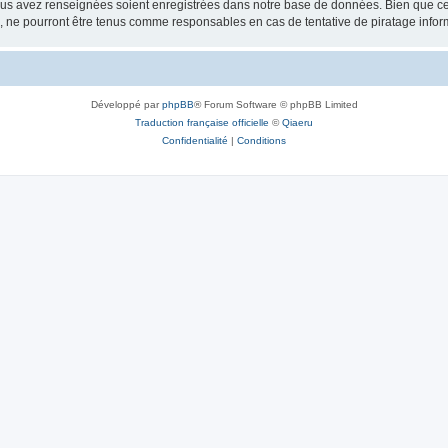
vous avez renseignées soient enregistrées dans notre base de données. Bien que ces
, ne pourront être tenus comme responsables en cas de tentative de piratage info
Développé par
phpBB
® Forum Software © phpBB Limited
Traduction française officielle
©
Qiaeru
Confidentialité
|
Conditions