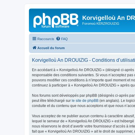
Korvigelloù An D
Foromoù KERZROUIZIG
Raccourcis
FAQ
Accueil du forum
Korvigelloù An DROUIZIG - Conditions d’utilisat
En accédant à « Korvigelloù An DROUIZIG » (désigné ci-après p
responsable des conditions suivantes. Si vous n’acceptez pas d
pouvons modifier ces conditions à n’importe quel moment et no
continuez à participer à « Korvigelloù An DROUIZIG » après que
Nos forums sont développés par phpBB (désignés ci-après par «
peut être téléchargé sur
le site de phpBB
(en anglais). Le logic
conduite et du contenu que nous acceptons et que nous n’acce
Vous acceptez de ne publier aucun contenu à caractère abusif, 
lequel le serveur de « Korvigelloù An DROUIZIG » est hébergé o
nous réservons le droit d’avertir votre fournisseur d’accès à int
fait que « Korvigelloù An DROUIZIG » ait le droit de supprimer,