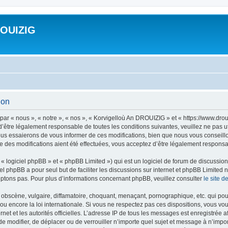
ROUIZIG
ion
ar « nous », « notre », « nos », « Korvigelloù An DROUIZIG » et « https://www.dro
’être légalement responsable de toutes les conditions suivantes, veuillez ne pas u
us essaierons de vous informer de ces modifications, bien que nous vous conseillon
 des modifications aient été effectuées, vous acceptez d’être légalement responsab
 logiciel phpBB » et « phpBB Limited ») qui est un logiciel de forum de discussio
iel phpBB a pour seul but de faciliter les discussions sur internet et phpBB Limit
ptons pas. Pour plus d’informations concernant phpBB, veuillez consulter
le site 
obscène, vulgaire, diffamatoire, choquant, menaçant, pornographique, etc. qui pourr
u encore la loi internationale. Si vous ne respectez pas ces dispositions, vous vo
ernet et les autorités officielles. L’adresse IP de tous les messages est enregistrée
 de modifier, de déplacer ou de verrouiller n’importe quel sujet et message à n’imp