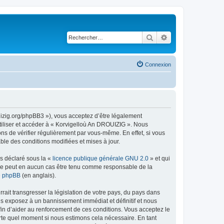
Rechercher
Recherche avancé
Connexion
uizig.org/phpBB3 »), vous acceptez d’être légalement
tiliser et accéder à « Korvigelloù An DROUIZIG ». Nous
s de vérifier régulièrement par vous-même. En effet, si vous
le des conditions modifiées et mises à jour.
ns déclaré sous la «
licence publique générale GNU 2.0
» et qui
ed ne peut en aucun cas être tenu comme responsable de la
de phpBB
(en anglais).
ait transgresser la législation de votre pays, du pays dans
us exposez à un bannissement immédiat et définitif et nous
 afin d’aider au renforcement de ces conditions. Vous acceptez le
orte quel moment si nous estimons cela nécessaire. En tant