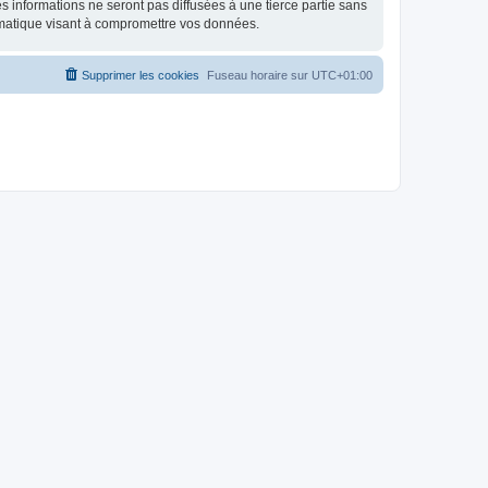
 informations ne seront pas diffusées à une tierce partie sans
rmatique visant à compromettre vos données.
Supprimer les cookies
Fuseau horaire sur
UTC+01:00