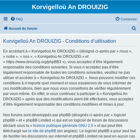
Korvigelloù An DROUIZIG
FAQ
Connexion
R
Accueil du forum
e
Korvigelloù An DROUIZIG - Conditions d’utilisation
c
h
En accédant à « Korvigelloù An DROUIZIG » (désigné ci-après par « nous »,
« notre », « nos », « Korvigelloù An DROUIZIG » et
e
« https://www.drouizig.org/phpBB3 »), vous acceptez d’être légalement
r
responsable des conditions suivantes. Si vous n’acceptez pas d’être
légalement responsable de toutes les conditions suivantes, veuillez ne pas
c
utiliser et accéder à « Korvigelloù An DROUIZIG ». Nous pouvons modifier ces
h
conditions à n’importe quel moment et nous essaierons de vous informer de
ces modifications, bien que nous vous conseillons de vérifier régulièrement
e
par vous-même. En effet, si vous continuez à participer à « Korvigelloù An
r
DROUIZIG » après que des modifications aient été effectuées, vous acceptez
d’être légalement responsable des conditions modifiées et mises à jour.
Nos forums sont développés par phpBB (désignés ci-après par « logiciel
phpBB » et « phpBB Limited ») qui est un logiciel de forum de discussions
déclaré sous la «
licence publique générale GNU 2.0
» et qui peut être
téléchargé sur
le site de phpBB
(en anglais). Le logiciel phpBB a pour seul but
de faciliter les discussions sur internet et phpBB Limited ne peut en aucun cas