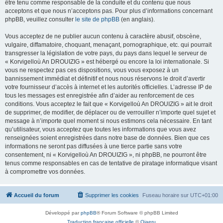
être tenu comme responsable de la conduite et du contenu que nous
acceptons et que nous n’acceptons pas. Pour plus d’informations concernant
phpBB, veuillez consulter
le site de phpBB
(en anglais).
Vous acceptez de ne publier aucun contenu à caractère abusif, obscène,
vulgaire, diffamatoire, choquant, menaçant, pornographique, etc. qui pourrait
transgresser la législation de votre pays, du pays dans lequel le serveur de
« Korvigelloù An DROUIZIG » est hébergé ou encore la loi internationale. Si
vous ne respectez pas ces dispositions, vous vous exposez à un
bannissement immédiat et définitif et nous nous réservons le droit d’avertir
votre fournisseur d’accès à internet et les autorités officielles. L’adresse IP de
tous les messages est enregistrée afin d’aider au renforcement de ces
conditions. Vous acceptez le fait que « Korvigelloù An DROUIZIG » ait le droit
de supprimer, de modifier, de déplacer ou de verrouiller n’importe quel sujet et
message à n’importe quel moment si nous estimons cela nécessaire. En tant
qu’utilisateur, vous acceptez que toutes les informations que vous avez
renseignées soient enregistrées dans notre base de données. Bien que ces
informations ne seront pas diffusées à une tierce partie sans votre
consentement, ni « Korvigelloù An DROUIZIG », ni phpBB, ne pourront être
tenus comme responsables en cas de tentative de piratage informatique visant
à compromettre vos données.
Accueil du forum
Supprimer les cookies
Fuseau horaire sur
UTC+01:00
Développé par
phpBB
® Forum Software © phpBB Limited
Traduction française officielle
©
Qiaeru