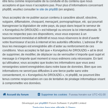
être tenu comme responsable de la conduite et du contenu que nous
acceptons et que nous n’acceptons pas. Pour plus d’informations concernant
phpBB, veuillez consulter
le site de phpBB
(en anglais).
Vous acceptez de ne publier aucun contenu à caractère abusif, obscène,
vulgaire, diffamatoire, choquant, menaçant, pornographique, etc. qui pourrait
transgresser la législation de votre pays, du pays dans lequel le serveur de
« Korvigelloù An DROUIZIG » est hébergé ou encore la loi internationale. Si
vous ne respectez pas ces dispositions, vous vous exposez à un
bannissement immédiat et définitif et nous nous réservons le droit d’avertir
votre fournisseur d’accès à internet et les autorités officielles. L’adresse IP de
tous les messages est enregistrée afin d’aider au renforcement de ces
conditions. Vous acceptez le fait que « Korvigelloù An DROUIZIG » ait le droit
de supprimer, de modifier, de déplacer ou de verrouiller n’importe quel sujet et
message à n’importe quel moment si nous estimons cela nécessaire. En tant
qu’utilisateur, vous acceptez que toutes les informations que vous avez
renseignées soient enregistrées dans notre base de données. Bien que ces
informations ne seront pas diffusées à une tierce partie sans votre
consentement, ni « Korvigelloù An DROUIZIG », ni phpBB, ne pourront être
tenus comme responsables en cas de tentative de piratage informatique visant
à compromettre vos données.
Accueil du forum
Supprimer les cookies
Fuseau horaire sur
UTC+01:00
Développé par
phpBB
® Forum Software © phpBB Limited
Traduction française officielle
©
Qiaeru