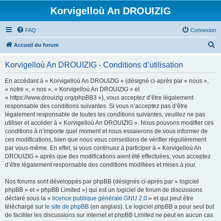
Korvigelloù An DROUIZIG
FAQ
Connexion
R
Accueil du forum
e
Korvigelloù An DROUIZIG - Conditions d’utilisation
c
h
En accédant à « Korvigelloù An DROUIZIG » (désigné ci-après par « nous »,
« notre », « nos », « Korvigelloù An DROUIZIG » et
e
« https://www.drouizig.org/phpBB3 »), vous acceptez d’être légalement
r
responsable des conditions suivantes. Si vous n’acceptez pas d’être
légalement responsable de toutes les conditions suivantes, veuillez ne pas
c
utiliser et accéder à « Korvigelloù An DROUIZIG ». Nous pouvons modifier ces
h
conditions à n’importe quel moment et nous essaierons de vous informer de
ces modifications, bien que nous vous conseillons de vérifier régulièrement
e
par vous-même. En effet, si vous continuez à participer à « Korvigelloù An
r
DROUIZIG » après que des modifications aient été effectuées, vous acceptez
d’être légalement responsable des conditions modifiées et mises à jour.
Nos forums sont développés par phpBB (désignés ci-après par « logiciel
phpBB » et « phpBB Limited ») qui est un logiciel de forum de discussions
déclaré sous la «
licence publique générale GNU 2.0
» et qui peut être
téléchargé sur
le site de phpBB
(en anglais). Le logiciel phpBB a pour seul but
de faciliter les discussions sur internet et phpBB Limited ne peut en aucun cas