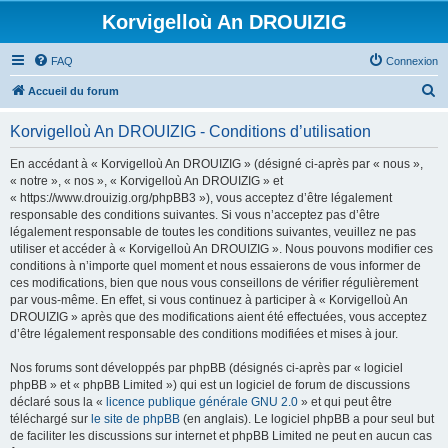
Korvigelloù An DROUIZIG
FAQ
Connexion
R
Accueil du forum
e
Korvigelloù An DROUIZIG - Conditions d’utilisation
c
h
En accédant à « Korvigelloù An DROUIZIG » (désigné ci-après par « nous »,
« notre », « nos », « Korvigelloù An DROUIZIG » et
e
« https://www.drouizig.org/phpBB3 »), vous acceptez d’être légalement
r
responsable des conditions suivantes. Si vous n’acceptez pas d’être
légalement responsable de toutes les conditions suivantes, veuillez ne pas
c
utiliser et accéder à « Korvigelloù An DROUIZIG ». Nous pouvons modifier ces
h
conditions à n’importe quel moment et nous essaierons de vous informer de
ces modifications, bien que nous vous conseillons de vérifier régulièrement
e
par vous-même. En effet, si vous continuez à participer à « Korvigelloù An
r
DROUIZIG » après que des modifications aient été effectuées, vous acceptez
d’être légalement responsable des conditions modifiées et mises à jour.
Nos forums sont développés par phpBB (désignés ci-après par « logiciel
phpBB » et « phpBB Limited ») qui est un logiciel de forum de discussions
déclaré sous la «
licence publique générale GNU 2.0
» et qui peut être
téléchargé sur
le site de phpBB
(en anglais). Le logiciel phpBB a pour seul but
de faciliter les discussions sur internet et phpBB Limited ne peut en aucun cas