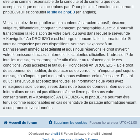
être tenu comme responsable de la conduite et du contenu que nous
acceptons et que nous n’acceptons pas. Pour plus d’informations concernant
phpBB, veuillez consulter
le site de phpBB
(en anglais).
Vous acceptez de ne publier aucun contenu à caractère abusif, obscène,
vulgaire, diffamatoire, choquant, menaçant, pornographique, etc. qui pourrait
transgresser la législation de votre pays, du pays dans lequel le serveur de
« Korvigelloù An DROUIZIG » est hébergé ou encore la loi internationale. Si
vous ne respectez pas ces dispositions, vous vous exposez à un
bannissement immédiat et définitif et nous nous réservons le droit d’avertir
votre fournisseur d’accès à internet et les autorités officielles. L’adresse IP de
tous les messages est enregistrée afin d’aider au renforcement de ces
conditions. Vous acceptez le fait que « Korvigelloù An DROUIZIG » ait le droit
de supprimer, de modifier, de déplacer ou de verrouiller n’importe quel sujet et
message à n’importe quel moment si nous estimons cela nécessaire. En tant
qu’utilisateur, vous acceptez que toutes les informations que vous avez
renseignées soient enregistrées dans notre base de données. Bien que ces
informations ne seront pas diffusées à une tierce partie sans votre
consentement, ni « Korvigelloù An DROUIZIG », ni phpBB, ne pourront être
tenus comme responsables en cas de tentative de piratage informatique visant
à compromettre vos données.
Accueil du forum
Supprimer les cookies
Fuseau horaire sur
UTC+01:00
Développé par
phpBB
® Forum Software © phpBB Limited
Traduction française officielle
©
Qiaeru