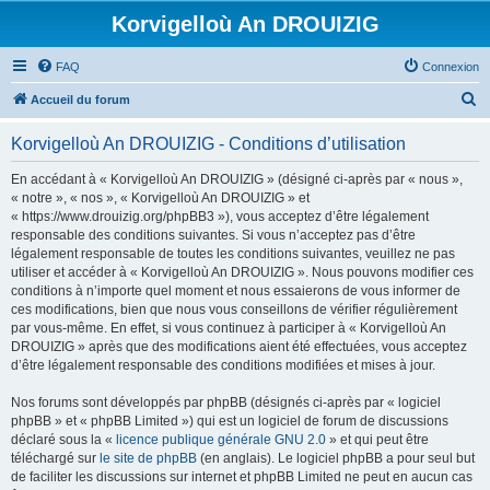
Korvigelloù An DROUIZIG
FAQ
Connexion
R
Accueil du forum
e
Korvigelloù An DROUIZIG - Conditions d’utilisation
c
h
En accédant à « Korvigelloù An DROUIZIG » (désigné ci-après par « nous »,
« notre », « nos », « Korvigelloù An DROUIZIG » et
e
« https://www.drouizig.org/phpBB3 »), vous acceptez d’être légalement
r
responsable des conditions suivantes. Si vous n’acceptez pas d’être
légalement responsable de toutes les conditions suivantes, veuillez ne pas
c
utiliser et accéder à « Korvigelloù An DROUIZIG ». Nous pouvons modifier ces
h
conditions à n’importe quel moment et nous essaierons de vous informer de
ces modifications, bien que nous vous conseillons de vérifier régulièrement
e
par vous-même. En effet, si vous continuez à participer à « Korvigelloù An
r
DROUIZIG » après que des modifications aient été effectuées, vous acceptez
d’être légalement responsable des conditions modifiées et mises à jour.
Nos forums sont développés par phpBB (désignés ci-après par « logiciel
phpBB » et « phpBB Limited ») qui est un logiciel de forum de discussions
déclaré sous la «
licence publique générale GNU 2.0
» et qui peut être
téléchargé sur
le site de phpBB
(en anglais). Le logiciel phpBB a pour seul but
de faciliter les discussions sur internet et phpBB Limited ne peut en aucun cas