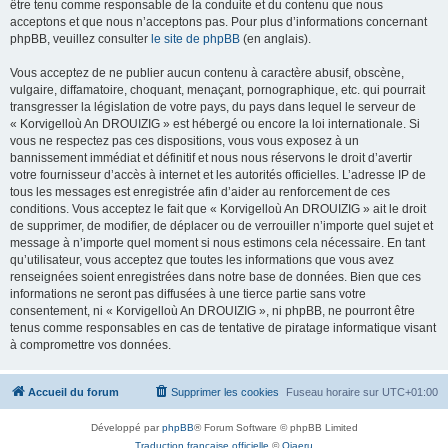
être tenu comme responsable de la conduite et du contenu que nous
acceptons et que nous n’acceptons pas. Pour plus d’informations concernant
phpBB, veuillez consulter
le site de phpBB
(en anglais).
Vous acceptez de ne publier aucun contenu à caractère abusif, obscène,
vulgaire, diffamatoire, choquant, menaçant, pornographique, etc. qui pourrait
transgresser la législation de votre pays, du pays dans lequel le serveur de
« Korvigelloù An DROUIZIG » est hébergé ou encore la loi internationale. Si
vous ne respectez pas ces dispositions, vous vous exposez à un
bannissement immédiat et définitif et nous nous réservons le droit d’avertir
votre fournisseur d’accès à internet et les autorités officielles. L’adresse IP de
tous les messages est enregistrée afin d’aider au renforcement de ces
conditions. Vous acceptez le fait que « Korvigelloù An DROUIZIG » ait le droit
de supprimer, de modifier, de déplacer ou de verrouiller n’importe quel sujet et
message à n’importe quel moment si nous estimons cela nécessaire. En tant
qu’utilisateur, vous acceptez que toutes les informations que vous avez
renseignées soient enregistrées dans notre base de données. Bien que ces
informations ne seront pas diffusées à une tierce partie sans votre
consentement, ni « Korvigelloù An DROUIZIG », ni phpBB, ne pourront être
tenus comme responsables en cas de tentative de piratage informatique visant
à compromettre vos données.
Accueil du forum
Supprimer les cookies
Fuseau horaire sur
UTC+01:00
Développé par
phpBB
® Forum Software © phpBB Limited
Traduction française officielle
©
Qiaeru