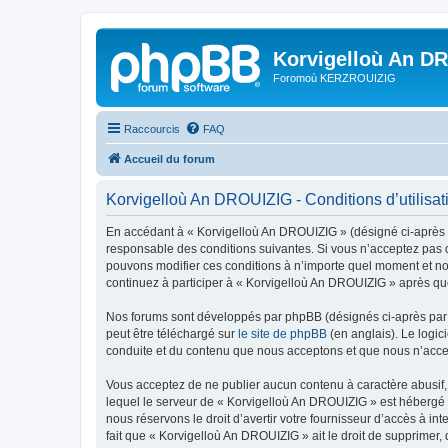
Korvigelloù An D
Foromoù KERZROUIZIG
Raccourcis
FAQ
Accueil du forum
Korvigelloù An DROUIZIG - Conditions d’utilisat
En accédant à « Korvigelloù An DROUIZIG » (désigné ci-après p
responsable des conditions suivantes. Si vous n’acceptez pas d
pouvons modifier ces conditions à n’importe quel moment et no
continuez à participer à « Korvigelloù An DROUIZIG » après que
Nos forums sont développés par phpBB (désignés ci-après par «
peut être téléchargé sur
le site de phpBB
(en anglais). Le logic
conduite et du contenu que nous acceptons et que nous n’acce
Vous acceptez de ne publier aucun contenu à caractère abusif, 
lequel le serveur de « Korvigelloù An DROUIZIG » est hébergé o
nous réservons le droit d’avertir votre fournisseur d’accès à int
fait que « Korvigelloù An DROUIZIG » ait le droit de supprimer,