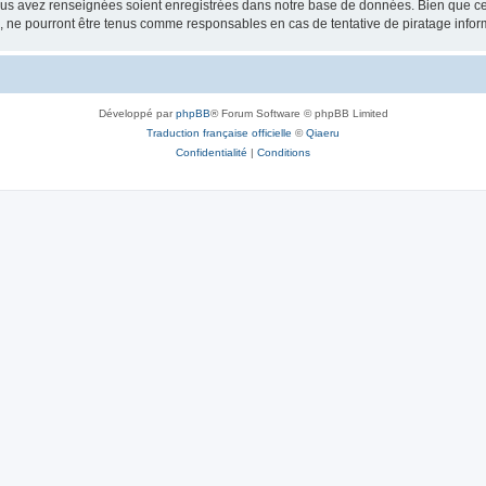
vous avez renseignées soient enregistrées dans notre base de données. Bien que ces
, ne pourront être tenus comme responsables en cas de tentative de piratage info
Développé par
phpBB
® Forum Software © phpBB Limited
Traduction française officielle
©
Qiaeru
Confidentialité
|
Conditions