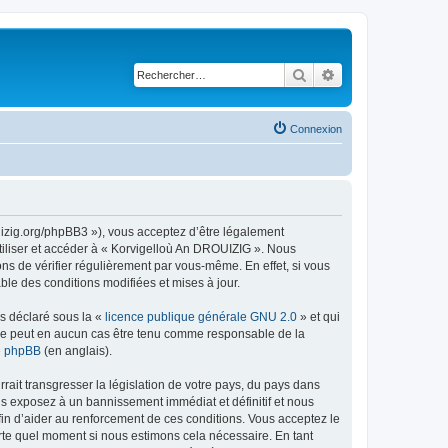
Rechercher
Recherche avancé
Connexion
uizig.org/phpBB3 »), vous acceptez d’être légalement
tiliser et accéder à « Korvigelloù An DROUIZIG ». Nous
s de vérifier régulièrement par vous-même. En effet, si vous
le des conditions modifiées et mises à jour.
ns déclaré sous la «
licence publique générale GNU 2.0
» et qui
ed ne peut en aucun cas être tenu comme responsable de la
de phpBB
(en anglais).
ait transgresser la législation de votre pays, du pays dans
us exposez à un bannissement immédiat et définitif et nous
 afin d’aider au renforcement de ces conditions. Vous acceptez le
orte quel moment si nous estimons cela nécessaire. En tant