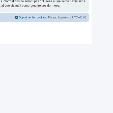
 informations ne seront pas diffusées à une tierce partie sans
rmatique visant à compromettre vos données.
Supprimer les cookies
Fuseau horaire sur
UTC+01:00