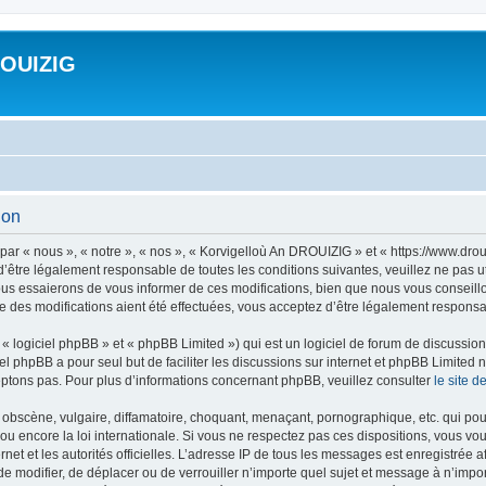
ROUIZIG
ion
ar « nous », « notre », « nos », « Korvigelloù An DROUIZIG » et « https://www.dro
’être légalement responsable de toutes les conditions suivantes, veuillez ne pas u
us essaierons de vous informer de ces modifications, bien que nous vous conseillon
 des modifications aient été effectuées, vous acceptez d’être légalement responsab
 logiciel phpBB » et « phpBB Limited ») qui est un logiciel de forum de discussio
iel phpBB a pour seul but de faciliter les discussions sur internet et phpBB Limit
ptons pas. Pour plus d’informations concernant phpBB, veuillez consulter
le site 
obscène, vulgaire, diffamatoire, choquant, menaçant, pornographique, etc. qui pourr
u encore la loi internationale. Si vous ne respectez pas ces dispositions, vous vo
ernet et les autorités officielles. L’adresse IP de tous les messages est enregistrée
 de modifier, de déplacer ou de verrouiller n’importe quel sujet et message à n’imp