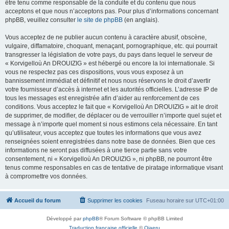
être tenu comme responsable de la conduite et du contenu que nous
acceptons et que nous n’acceptons pas. Pour plus d’informations concernant
phpBB, veuillez consulter
le site de phpBB
(en anglais).
Vous acceptez de ne publier aucun contenu à caractère abusif, obscène,
vulgaire, diffamatoire, choquant, menaçant, pornographique, etc. qui pourrait
transgresser la législation de votre pays, du pays dans lequel le serveur de
« Korvigelloù An DROUIZIG » est hébergé ou encore la loi internationale. Si
vous ne respectez pas ces dispositions, vous vous exposez à un
bannissement immédiat et définitif et nous nous réservons le droit d’avertir
votre fournisseur d’accès à internet et les autorités officielles. L’adresse IP de
tous les messages est enregistrée afin d’aider au renforcement de ces
conditions. Vous acceptez le fait que « Korvigelloù An DROUIZIG » ait le droit
de supprimer, de modifier, de déplacer ou de verrouiller n’importe quel sujet et
message à n’importe quel moment si nous estimons cela nécessaire. En tant
qu’utilisateur, vous acceptez que toutes les informations que vous avez
renseignées soient enregistrées dans notre base de données. Bien que ces
informations ne seront pas diffusées à une tierce partie sans votre
consentement, ni « Korvigelloù An DROUIZIG », ni phpBB, ne pourront être
tenus comme responsables en cas de tentative de piratage informatique visant
à compromettre vos données.
Accueil du forum
Supprimer les cookies
Fuseau horaire sur
UTC+01:00
Développé par
phpBB
® Forum Software © phpBB Limited
Traduction française officielle
©
Qiaeru