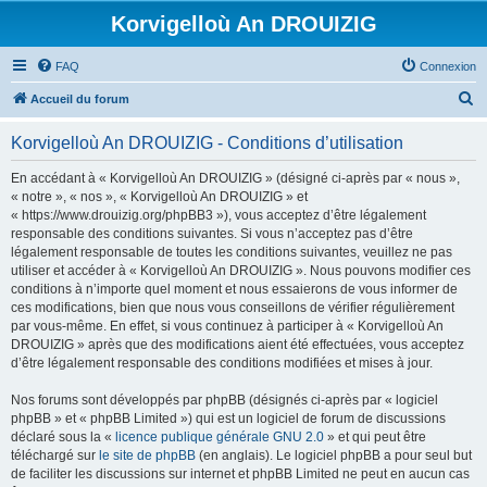
Korvigelloù An DROUIZIG
FAQ
Connexion
R
Accueil du forum
e
Korvigelloù An DROUIZIG - Conditions d’utilisation
c
h
En accédant à « Korvigelloù An DROUIZIG » (désigné ci-après par « nous »,
« notre », « nos », « Korvigelloù An DROUIZIG » et
e
« https://www.drouizig.org/phpBB3 »), vous acceptez d’être légalement
r
responsable des conditions suivantes. Si vous n’acceptez pas d’être
légalement responsable de toutes les conditions suivantes, veuillez ne pas
c
utiliser et accéder à « Korvigelloù An DROUIZIG ». Nous pouvons modifier ces
h
conditions à n’importe quel moment et nous essaierons de vous informer de
ces modifications, bien que nous vous conseillons de vérifier régulièrement
e
par vous-même. En effet, si vous continuez à participer à « Korvigelloù An
r
DROUIZIG » après que des modifications aient été effectuées, vous acceptez
d’être légalement responsable des conditions modifiées et mises à jour.
Nos forums sont développés par phpBB (désignés ci-après par « logiciel
phpBB » et « phpBB Limited ») qui est un logiciel de forum de discussions
déclaré sous la «
licence publique générale GNU 2.0
» et qui peut être
téléchargé sur
le site de phpBB
(en anglais). Le logiciel phpBB a pour seul but
de faciliter les discussions sur internet et phpBB Limited ne peut en aucun cas