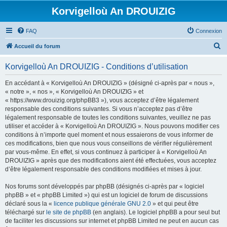
Korvigelloù An DROUIZIG
FAQ
Connexion
R
Accueil du forum
e
Korvigelloù An DROUIZIG - Conditions d’utilisation
c
h
En accédant à « Korvigelloù An DROUIZIG » (désigné ci-après par « nous »,
« notre », « nos », « Korvigelloù An DROUIZIG » et
e
« https://www.drouizig.org/phpBB3 »), vous acceptez d’être légalement
r
responsable des conditions suivantes. Si vous n’acceptez pas d’être
légalement responsable de toutes les conditions suivantes, veuillez ne pas
c
utiliser et accéder à « Korvigelloù An DROUIZIG ». Nous pouvons modifier ces
h
conditions à n’importe quel moment et nous essaierons de vous informer de
ces modifications, bien que nous vous conseillons de vérifier régulièrement
e
par vous-même. En effet, si vous continuez à participer à « Korvigelloù An
r
DROUIZIG » après que des modifications aient été effectuées, vous acceptez
d’être légalement responsable des conditions modifiées et mises à jour.
Nos forums sont développés par phpBB (désignés ci-après par « logiciel
phpBB » et « phpBB Limited ») qui est un logiciel de forum de discussions
déclaré sous la «
licence publique générale GNU 2.0
» et qui peut être
téléchargé sur
le site de phpBB
(en anglais). Le logiciel phpBB a pour seul but
de faciliter les discussions sur internet et phpBB Limited ne peut en aucun cas