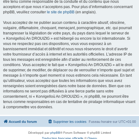
être tenu comme responsable de la conduite et du contenu que nous
acceptons et que nous n’acceptons pas. Pour plus d’informations concernant
phpBB, veuillez consulter
le site de phpBB
(en anglais).
Vous acceptez de ne publier aucun contenu à caractère abusif, obscène,
vulgaire, diffamatoire, choquant, menaçant, pornographique, etc. qui pourrait
transgresser la législation de votre pays, du pays dans lequel le serveur de
« Korvigelloù An DROUIZIG » est hébergé ou encore la loi internationale. Si
vous ne respectez pas ces dispositions, vous vous exposez à un
bannissement immédiat et définitif et nous nous réservons le droit d’avertir
votre fournisseur d’accès à internet et les autorités officielles. L’adresse IP de
tous les messages est enregistrée afin d’aider au renforcement de ces
conditions. Vous acceptez le fait que « Korvigelloù An DROUIZIG » ait le droit
de supprimer, de modifier, de déplacer ou de verrouiller n’importe quel sujet et
message à n’importe quel moment si nous estimons cela nécessaire. En tant
qu’utilisateur, vous acceptez que toutes les informations que vous avez
renseignées soient enregistrées dans notre base de données. Bien que ces
informations ne seront pas diffusées à une tierce partie sans votre
consentement, ni « Korvigelloù An DROUIZIG », ni phpBB, ne pourront être
tenus comme responsables en cas de tentative de piratage informatique visant
à compromettre vos données.
Accueil du forum
Supprimer les cookies
Fuseau horaire sur
UTC+01:00
Développé par
phpBB
® Forum Software © phpBB Limited
Traduction française officielle
©
Qiaeru