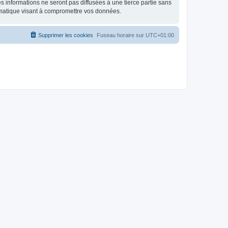
 informations ne seront pas diffusées à une tierce partie sans
rmatique visant à compromettre vos données.
Supprimer les cookies
Fuseau horaire sur
UTC+01:00