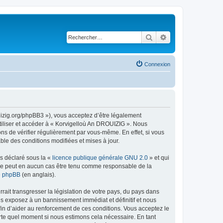
Rechercher
Recherche avancé
Connexion
uizig.org/phpBB3 »), vous acceptez d’être légalement
tiliser et accéder à « Korvigelloù An DROUIZIG ». Nous
s de vérifier régulièrement par vous-même. En effet, si vous
le des conditions modifiées et mises à jour.
ns déclaré sous la «
licence publique générale GNU 2.0
» et qui
ed ne peut en aucun cas être tenu comme responsable de la
de phpBB
(en anglais).
ait transgresser la législation de votre pays, du pays dans
us exposez à un bannissement immédiat et définitif et nous
 afin d’aider au renforcement de ces conditions. Vous acceptez le
orte quel moment si nous estimons cela nécessaire. En tant