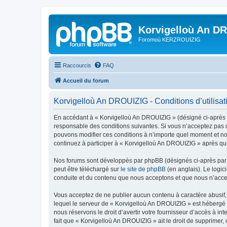
Korvigelloù An D
Foromoù KERZROUIZIG
Raccourcis
FAQ
Accueil du forum
Korvigelloù An DROUIZIG - Conditions d’utilisat
En accédant à « Korvigelloù An DROUIZIG » (désigné ci-après p
responsable des conditions suivantes. Si vous n’acceptez pas d
pouvons modifier ces conditions à n’importe quel moment et no
continuez à participer à « Korvigelloù An DROUIZIG » après que
Nos forums sont développés par phpBB (désignés ci-après par «
peut être téléchargé sur
le site de phpBB
(en anglais). Le logic
conduite et du contenu que nous acceptons et que nous n’acce
Vous acceptez de ne publier aucun contenu à caractère abusif, 
lequel le serveur de « Korvigelloù An DROUIZIG » est hébergé o
nous réservons le droit d’avertir votre fournisseur d’accès à int
fait que « Korvigelloù An DROUIZIG » ait le droit de supprimer,