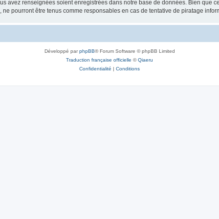
vous avez renseignées soient enregistrées dans notre base de données. Bien que ces
, ne pourront être tenus comme responsables en cas de tentative de piratage info
Développé par
phpBB
® Forum Software © phpBB Limited
Traduction française officielle
©
Qiaeru
Confidentialité
|
Conditions