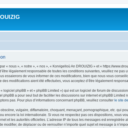
ROUIZIG
ion
ar « nous », « notre », « nos », « Korvigelloù An DROUIZIG » et « https://www.dro
’être légalement responsable de toutes les conditions suivantes, veuillez ne pas u
us essaierons de vous informer de ces modifications, bien que nous vous conseillon
 des modifications aient été effectuées, vous acceptez d’être légalement responsab
 logiciel phpBB » et « phpBB Limited ») qui est un logiciel de forum de discussio
iel phpBB a pour seul but de faciliter les discussions sur internet et phpBB Limit
ptons pas. Pour plus d’informations concernant phpBB, veuillez consulter
le site 
obscène, vulgaire, diffamatoire, choquant, menaçant, pornographique, etc. qui pourr
u encore la loi internationale. Si vous ne respectez pas ces dispositions, vous vo
ernet et les autorités officielles. L’adresse IP de tous les messages est enregistrée
 de modifier, de déplacer ou de verrouiller n’importe quel sujet et message à n’imp