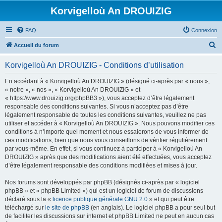
Korvigelloù An DROUIZIG
FAQ
Connexion
R
Accueil du forum
e
Korvigelloù An DROUIZIG - Conditions d’utilisation
c
h
En accédant à « Korvigelloù An DROUIZIG » (désigné ci-après par « nous »,
« notre », « nos », « Korvigelloù An DROUIZIG » et
e
« https://www.drouizig.org/phpBB3 »), vous acceptez d’être légalement
r
responsable des conditions suivantes. Si vous n’acceptez pas d’être
légalement responsable de toutes les conditions suivantes, veuillez ne pas
c
utiliser et accéder à « Korvigelloù An DROUIZIG ». Nous pouvons modifier ces
h
conditions à n’importe quel moment et nous essaierons de vous informer de
ces modifications, bien que nous vous conseillons de vérifier régulièrement
e
par vous-même. En effet, si vous continuez à participer à « Korvigelloù An
r
DROUIZIG » après que des modifications aient été effectuées, vous acceptez
d’être légalement responsable des conditions modifiées et mises à jour.
Nos forums sont développés par phpBB (désignés ci-après par « logiciel
phpBB » et « phpBB Limited ») qui est un logiciel de forum de discussions
déclaré sous la «
licence publique générale GNU 2.0
» et qui peut être
téléchargé sur
le site de phpBB
(en anglais). Le logiciel phpBB a pour seul but
de faciliter les discussions sur internet et phpBB Limited ne peut en aucun cas