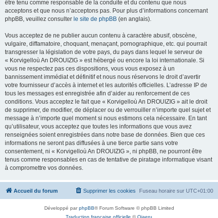
être tenu comme responsable de la conduite et du contenu que nous
acceptons et que nous n’acceptons pas. Pour plus d’informations concernant
phpBB, veuillez consulter
le site de phpBB
(en anglais).
Vous acceptez de ne publier aucun contenu à caractère abusif, obscène,
vulgaire, diffamatoire, choquant, menaçant, pornographique, etc. qui pourrait
transgresser la législation de votre pays, du pays dans lequel le serveur de
« Korvigelloù An DROUIZIG » est hébergé ou encore la loi internationale. Si
vous ne respectez pas ces dispositions, vous vous exposez à un
bannissement immédiat et définitif et nous nous réservons le droit d’avertir
votre fournisseur d’accès à internet et les autorités officielles. L’adresse IP de
tous les messages est enregistrée afin d’aider au renforcement de ces
conditions. Vous acceptez le fait que « Korvigelloù An DROUIZIG » ait le droit
de supprimer, de modifier, de déplacer ou de verrouiller n’importe quel sujet et
message à n’importe quel moment si nous estimons cela nécessaire. En tant
qu’utilisateur, vous acceptez que toutes les informations que vous avez
renseignées soient enregistrées dans notre base de données. Bien que ces
informations ne seront pas diffusées à une tierce partie sans votre
consentement, ni « Korvigelloù An DROUIZIG », ni phpBB, ne pourront être
tenus comme responsables en cas de tentative de piratage informatique visant
à compromettre vos données.
Accueil du forum
Supprimer les cookies
Fuseau horaire sur
UTC+01:00
Développé par
phpBB
® Forum Software © phpBB Limited
Traduction française officielle
©
Qiaeru