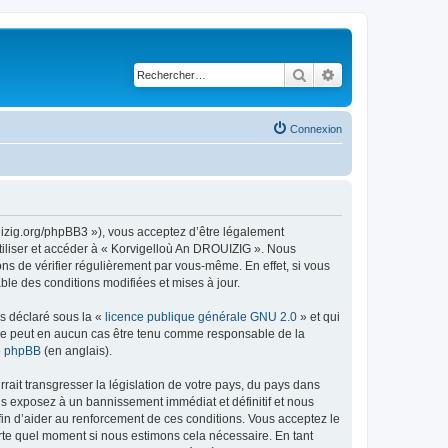
Rechercher
Recherche avancé
Connexion
uizig.org/phpBB3 »), vous acceptez d’être légalement
tiliser et accéder à « Korvigelloù An DROUIZIG ». Nous
s de vérifier régulièrement par vous-même. En effet, si vous
le des conditions modifiées et mises à jour.
ns déclaré sous la «
licence publique générale GNU 2.0
» et qui
ed ne peut en aucun cas être tenu comme responsable de la
de phpBB
(en anglais).
ait transgresser la législation de votre pays, du pays dans
us exposez à un bannissement immédiat et définitif et nous
 afin d’aider au renforcement de ces conditions. Vous acceptez le
orte quel moment si nous estimons cela nécessaire. En tant