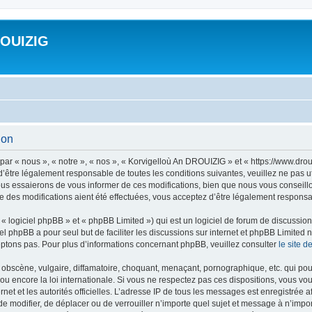
ROUIZIG
ion
ar « nous », « notre », « nos », « Korvigelloù An DROUIZIG » et « https://www.dro
’être légalement responsable de toutes les conditions suivantes, veuillez ne pas u
us essaierons de vous informer de ces modifications, bien que nous vous conseillon
 des modifications aient été effectuées, vous acceptez d’être légalement responsab
 logiciel phpBB » et « phpBB Limited ») qui est un logiciel de forum de discussio
iel phpBB a pour seul but de faciliter les discussions sur internet et phpBB Limit
ptons pas. Pour plus d’informations concernant phpBB, veuillez consulter
le site 
obscène, vulgaire, diffamatoire, choquant, menaçant, pornographique, etc. qui pourr
u encore la loi internationale. Si vous ne respectez pas ces dispositions, vous vo
ernet et les autorités officielles. L’adresse IP de tous les messages est enregistrée
 de modifier, de déplacer ou de verrouiller n’importe quel sujet et message à n’imp