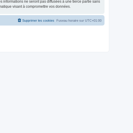
 informations ne seront pas diffusées à une tierce partie sans
rmatique visant à compromettre vos données.
Supprimer les cookies
Fuseau horaire sur
UTC+01:00