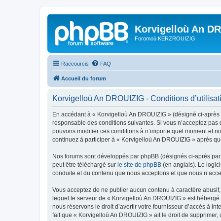
Korvigelloù An D
Foromoù KERZROUIZIG
Raccourcis
FAQ
Accueil du forum
Korvigelloù An DROUIZIG - Conditions d’utilisat
En accédant à « Korvigelloù An DROUIZIG » (désigné ci-après p
responsable des conditions suivantes. Si vous n’acceptez pas d
pouvons modifier ces conditions à n’importe quel moment et no
continuez à participer à « Korvigelloù An DROUIZIG » après que
Nos forums sont développés par phpBB (désignés ci-après par «
peut être téléchargé sur
le site de phpBB
(en anglais). Le logic
conduite et du contenu que nous acceptons et que nous n’acce
Vous acceptez de ne publier aucun contenu à caractère abusif, 
lequel le serveur de « Korvigelloù An DROUIZIG » est hébergé o
nous réservons le droit d’avertir votre fournisseur d’accès à int
fait que « Korvigelloù An DROUIZIG » ait le droit de supprimer,