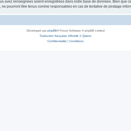
vous avez renseignées soient enregistrées dans notre base de données. Bien que ces
, ne pourront être tenus comme responsables en cas de tentative de piratage info
Développé par
phpBB
® Forum Software © phpBB Limited
Traduction française officielle
©
Qiaeru
Confidentialité
|
Conditions