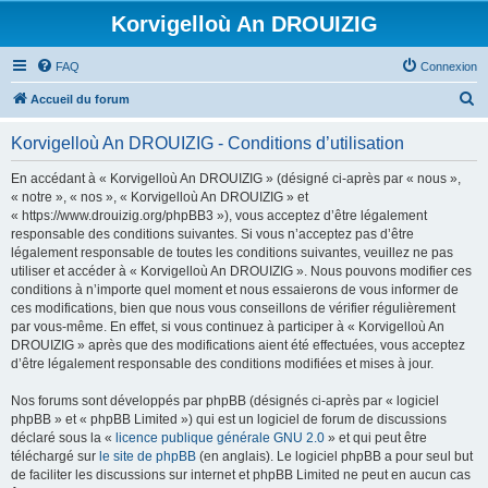
Korvigelloù An DROUIZIG
FAQ
Connexion
R
Accueil du forum
e
Korvigelloù An DROUIZIG - Conditions d’utilisation
c
h
En accédant à « Korvigelloù An DROUIZIG » (désigné ci-après par « nous »,
« notre », « nos », « Korvigelloù An DROUIZIG » et
e
« https://www.drouizig.org/phpBB3 »), vous acceptez d’être légalement
r
responsable des conditions suivantes. Si vous n’acceptez pas d’être
légalement responsable de toutes les conditions suivantes, veuillez ne pas
c
utiliser et accéder à « Korvigelloù An DROUIZIG ». Nous pouvons modifier ces
h
conditions à n’importe quel moment et nous essaierons de vous informer de
ces modifications, bien que nous vous conseillons de vérifier régulièrement
e
par vous-même. En effet, si vous continuez à participer à « Korvigelloù An
r
DROUIZIG » après que des modifications aient été effectuées, vous acceptez
d’être légalement responsable des conditions modifiées et mises à jour.
Nos forums sont développés par phpBB (désignés ci-après par « logiciel
phpBB » et « phpBB Limited ») qui est un logiciel de forum de discussions
déclaré sous la «
licence publique générale GNU 2.0
» et qui peut être
téléchargé sur
le site de phpBB
(en anglais). Le logiciel phpBB a pour seul but
de faciliter les discussions sur internet et phpBB Limited ne peut en aucun cas