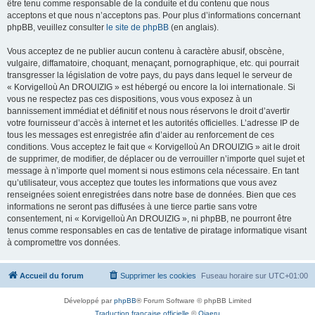
être tenu comme responsable de la conduite et du contenu que nous
acceptons et que nous n’acceptons pas. Pour plus d’informations concernant
phpBB, veuillez consulter
le site de phpBB
(en anglais).
Vous acceptez de ne publier aucun contenu à caractère abusif, obscène,
vulgaire, diffamatoire, choquant, menaçant, pornographique, etc. qui pourrait
transgresser la législation de votre pays, du pays dans lequel le serveur de
« Korvigelloù An DROUIZIG » est hébergé ou encore la loi internationale. Si
vous ne respectez pas ces dispositions, vous vous exposez à un
bannissement immédiat et définitif et nous nous réservons le droit d’avertir
votre fournisseur d’accès à internet et les autorités officielles. L’adresse IP de
tous les messages est enregistrée afin d’aider au renforcement de ces
conditions. Vous acceptez le fait que « Korvigelloù An DROUIZIG » ait le droit
de supprimer, de modifier, de déplacer ou de verrouiller n’importe quel sujet et
message à n’importe quel moment si nous estimons cela nécessaire. En tant
qu’utilisateur, vous acceptez que toutes les informations que vous avez
renseignées soient enregistrées dans notre base de données. Bien que ces
informations ne seront pas diffusées à une tierce partie sans votre
consentement, ni « Korvigelloù An DROUIZIG », ni phpBB, ne pourront être
tenus comme responsables en cas de tentative de piratage informatique visant
à compromettre vos données.
Accueil du forum
Supprimer les cookies
Fuseau horaire sur
UTC+01:00
Développé par
phpBB
® Forum Software © phpBB Limited
Traduction française officielle
©
Qiaeru