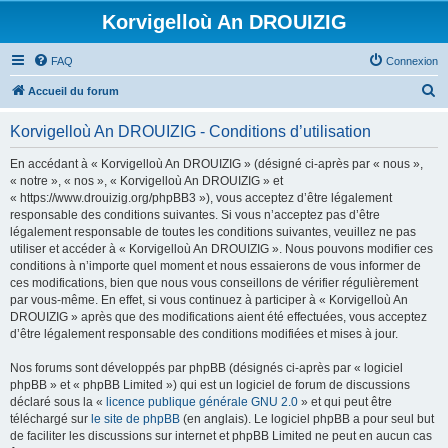
Korvigelloù An DROUIZIG
FAQ
Connexion
R
Accueil du forum
e
Korvigelloù An DROUIZIG - Conditions d’utilisation
c
h
En accédant à « Korvigelloù An DROUIZIG » (désigné ci-après par « nous »,
« notre », « nos », « Korvigelloù An DROUIZIG » et
e
« https://www.drouizig.org/phpBB3 »), vous acceptez d’être légalement
r
responsable des conditions suivantes. Si vous n’acceptez pas d’être
légalement responsable de toutes les conditions suivantes, veuillez ne pas
c
utiliser et accéder à « Korvigelloù An DROUIZIG ». Nous pouvons modifier ces
h
conditions à n’importe quel moment et nous essaierons de vous informer de
ces modifications, bien que nous vous conseillons de vérifier régulièrement
e
par vous-même. En effet, si vous continuez à participer à « Korvigelloù An
r
DROUIZIG » après que des modifications aient été effectuées, vous acceptez
d’être légalement responsable des conditions modifiées et mises à jour.
Nos forums sont développés par phpBB (désignés ci-après par « logiciel
phpBB » et « phpBB Limited ») qui est un logiciel de forum de discussions
déclaré sous la «
licence publique générale GNU 2.0
» et qui peut être
téléchargé sur
le site de phpBB
(en anglais). Le logiciel phpBB a pour seul but
de faciliter les discussions sur internet et phpBB Limited ne peut en aucun cas