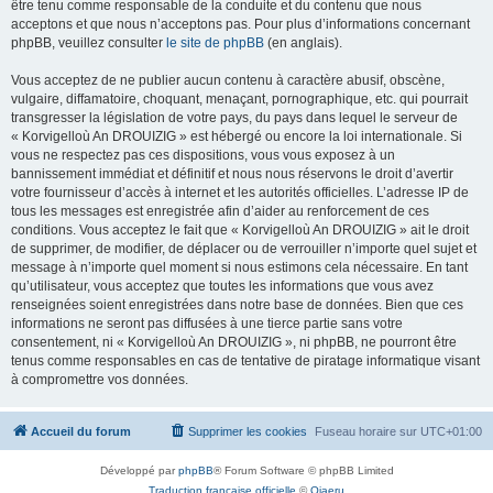
être tenu comme responsable de la conduite et du contenu que nous
acceptons et que nous n’acceptons pas. Pour plus d’informations concernant
phpBB, veuillez consulter
le site de phpBB
(en anglais).
Vous acceptez de ne publier aucun contenu à caractère abusif, obscène,
vulgaire, diffamatoire, choquant, menaçant, pornographique, etc. qui pourrait
transgresser la législation de votre pays, du pays dans lequel le serveur de
« Korvigelloù An DROUIZIG » est hébergé ou encore la loi internationale. Si
vous ne respectez pas ces dispositions, vous vous exposez à un
bannissement immédiat et définitif et nous nous réservons le droit d’avertir
votre fournisseur d’accès à internet et les autorités officielles. L’adresse IP de
tous les messages est enregistrée afin d’aider au renforcement de ces
conditions. Vous acceptez le fait que « Korvigelloù An DROUIZIG » ait le droit
de supprimer, de modifier, de déplacer ou de verrouiller n’importe quel sujet et
message à n’importe quel moment si nous estimons cela nécessaire. En tant
qu’utilisateur, vous acceptez que toutes les informations que vous avez
renseignées soient enregistrées dans notre base de données. Bien que ces
informations ne seront pas diffusées à une tierce partie sans votre
consentement, ni « Korvigelloù An DROUIZIG », ni phpBB, ne pourront être
tenus comme responsables en cas de tentative de piratage informatique visant
à compromettre vos données.
Accueil du forum
Supprimer les cookies
Fuseau horaire sur
UTC+01:00
Développé par
phpBB
® Forum Software © phpBB Limited
Traduction française officielle
©
Qiaeru