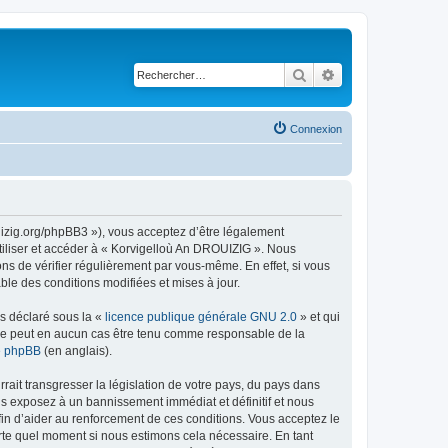
Rechercher
Recherche avancé
Connexion
uizig.org/phpBB3 »), vous acceptez d’être légalement
tiliser et accéder à « Korvigelloù An DROUIZIG ». Nous
s de vérifier régulièrement par vous-même. En effet, si vous
le des conditions modifiées et mises à jour.
ns déclaré sous la «
licence publique générale GNU 2.0
» et qui
ed ne peut en aucun cas être tenu comme responsable de la
de phpBB
(en anglais).
ait transgresser la législation de votre pays, du pays dans
us exposez à un bannissement immédiat et définitif et nous
 afin d’aider au renforcement de ces conditions. Vous acceptez le
orte quel moment si nous estimons cela nécessaire. En tant