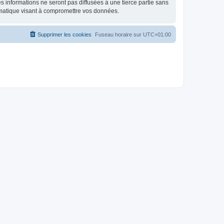
 informations ne seront pas diffusées à une tierce partie sans
rmatique visant à compromettre vos données.
Supprimer les cookies
Fuseau horaire sur
UTC+01:00