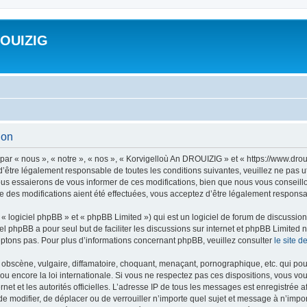
ROUIZIG
ion
ar « nous », « notre », « nos », « Korvigelloù An DROUIZIG » et « https://www.dro
’être légalement responsable de toutes les conditions suivantes, veuillez ne pas u
us essaierons de vous informer de ces modifications, bien que nous vous conseillon
 des modifications aient été effectuées, vous acceptez d’être légalement responsab
 logiciel phpBB » et « phpBB Limited ») qui est un logiciel de forum de discussio
iel phpBB a pour seul but de faciliter les discussions sur internet et phpBB Limit
ptons pas. Pour plus d’informations concernant phpBB, veuillez consulter
le site 
obscène, vulgaire, diffamatoire, choquant, menaçant, pornographique, etc. qui pourr
u encore la loi internationale. Si vous ne respectez pas ces dispositions, vous vo
ernet et les autorités officielles. L’adresse IP de tous les messages est enregistrée
 de modifier, de déplacer ou de verrouiller n’importe quel sujet et message à n’imp