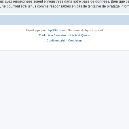
vous avez renseignées soient enregistrées dans notre base de données. Bien que ces
, ne pourront être tenus comme responsables en cas de tentative de piratage info
Développé par
phpBB
® Forum Software © phpBB Limited
Traduction française officielle
©
Qiaeru
Confidentialité
|
Conditions