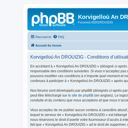
Korvigelloù An D
Foromoù KERZROUIZIG
Raccourcis
FAQ
Accueil du forum
Korvigelloù An DROUIZIG - Conditions d’utilisat
En accédant à « Korvigelloù An DROUIZIG » (désigné ci-après p
responsable des conditions suivantes. Si vous n’acceptez pas d
pouvons modifier ces conditions à n’importe quel moment et no
continuez à participer à « Korvigelloù An DROUIZIG » après que
Nos forums sont développés par phpBB (désignés ci-après par «
peut être téléchargé sur
le site de phpBB
(en anglais). Le logic
conduite et du contenu que nous acceptons et que nous n’acce
Vous acceptez de ne publier aucun contenu à caractère abusif, 
lequel le serveur de « Korvigelloù An DROUIZIG » est hébergé o
nous réservons le droit d’avertir votre fournisseur d’accès à int
fait que « Korvigelloù An DROUIZIG » ait le droit de supprimer,