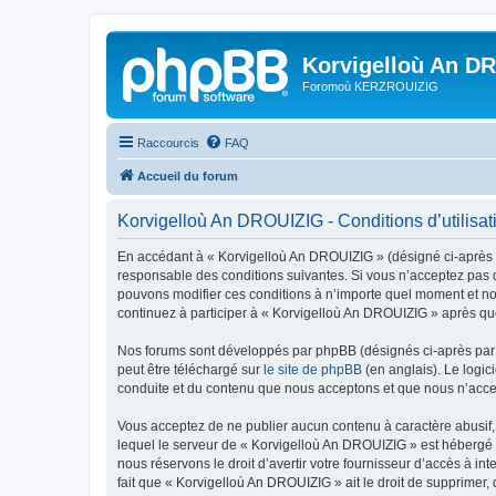
Korvigelloù An D
Foromoù KERZROUIZIG
Raccourcis
FAQ
Accueil du forum
Korvigelloù An DROUIZIG - Conditions d’utilisat
En accédant à « Korvigelloù An DROUIZIG » (désigné ci-après p
responsable des conditions suivantes. Si vous n’acceptez pas d
pouvons modifier ces conditions à n’importe quel moment et no
continuez à participer à « Korvigelloù An DROUIZIG » après que
Nos forums sont développés par phpBB (désignés ci-après par «
peut être téléchargé sur
le site de phpBB
(en anglais). Le logic
conduite et du contenu que nous acceptons et que nous n’acce
Vous acceptez de ne publier aucun contenu à caractère abusif, 
lequel le serveur de « Korvigelloù An DROUIZIG » est hébergé o
nous réservons le droit d’avertir votre fournisseur d’accès à int
fait que « Korvigelloù An DROUIZIG » ait le droit de supprimer,