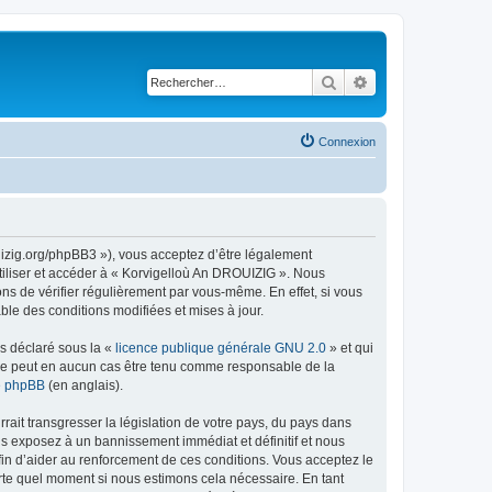
Rechercher
Recherche avancé
Connexion
uizig.org/phpBB3 »), vous acceptez d’être légalement
tiliser et accéder à « Korvigelloù An DROUIZIG ». Nous
s de vérifier régulièrement par vous-même. En effet, si vous
le des conditions modifiées et mises à jour.
ns déclaré sous la «
licence publique générale GNU 2.0
» et qui
ed ne peut en aucun cas être tenu comme responsable de la
de phpBB
(en anglais).
ait transgresser la législation de votre pays, du pays dans
us exposez à un bannissement immédiat et définitif et nous
 afin d’aider au renforcement de ces conditions. Vous acceptez le
orte quel moment si nous estimons cela nécessaire. En tant