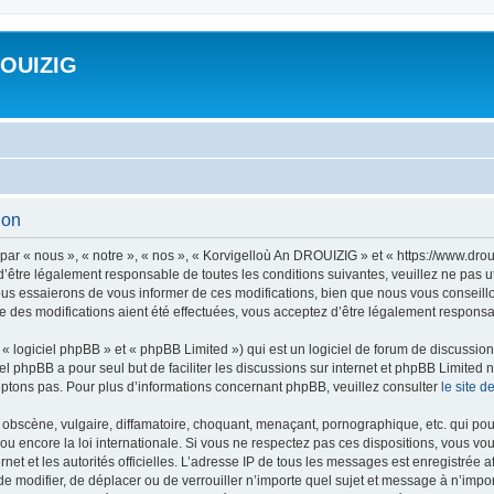
ROUIZIG
ion
ar « nous », « notre », « nos », « Korvigelloù An DROUIZIG » et « https://www.dro
’être légalement responsable de toutes les conditions suivantes, veuillez ne pas u
us essaierons de vous informer de ces modifications, bien que nous vous conseillon
 des modifications aient été effectuées, vous acceptez d’être légalement responsab
 logiciel phpBB » et « phpBB Limited ») qui est un logiciel de forum de discussio
iel phpBB a pour seul but de faciliter les discussions sur internet et phpBB Limit
ptons pas. Pour plus d’informations concernant phpBB, veuillez consulter
le site 
obscène, vulgaire, diffamatoire, choquant, menaçant, pornographique, etc. qui pourr
u encore la loi internationale. Si vous ne respectez pas ces dispositions, vous vo
ernet et les autorités officielles. L’adresse IP de tous les messages est enregistrée
 de modifier, de déplacer ou de verrouiller n’importe quel sujet et message à n’imp