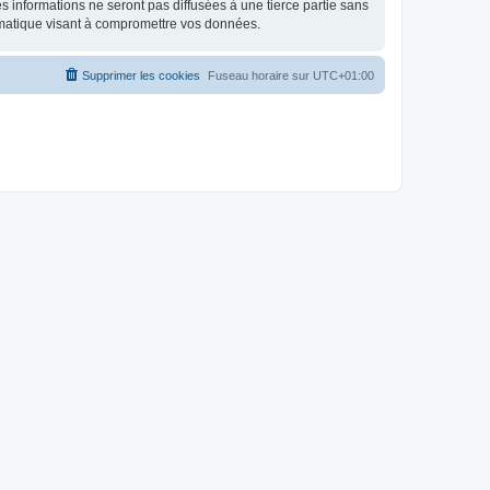
 informations ne seront pas diffusées à une tierce partie sans
rmatique visant à compromettre vos données.
Supprimer les cookies
Fuseau horaire sur
UTC+01:00