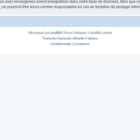
vous avez renseignées soient enregistrées dans notre base de données. Bien que ces
, ne pourront être tenus comme responsables en cas de tentative de piratage info
Développé par
phpBB
® Forum Software © phpBB Limited
Traduction française officielle
©
Qiaeru
Confidentialité
|
Conditions