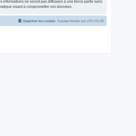
 informations ne seront pas diffusées à une tierce partie sans
rmatique visant à compromettre vos données.
Supprimer les cookies
Fuseau horaire sur
UTC+01:00