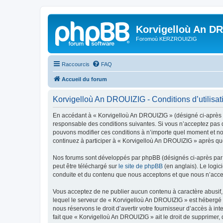
Korvigelloù An D
Foromoù KERZROUIZIG
Raccourcis
FAQ
Accueil du forum
Korvigelloù An DROUIZIG - Conditions d’utilisat
En accédant à « Korvigelloù An DROUIZIG » (désigné ci-après p
responsable des conditions suivantes. Si vous n’acceptez pas d
pouvons modifier ces conditions à n’importe quel moment et no
continuez à participer à « Korvigelloù An DROUIZIG » après que
Nos forums sont développés par phpBB (désignés ci-après par «
peut être téléchargé sur
le site de phpBB
(en anglais). Le logic
conduite et du contenu que nous acceptons et que nous n’acce
Vous acceptez de ne publier aucun contenu à caractère abusif, 
lequel le serveur de « Korvigelloù An DROUIZIG » est hébergé o
nous réservons le droit d’avertir votre fournisseur d’accès à int
fait que « Korvigelloù An DROUIZIG » ait le droit de supprimer,