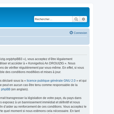
Rechercher
Recherche avancé
Connexion
uizig.org/phpBB3 »), vous acceptez d’être légalement
tiliser et accéder à « Korvigelloù An DROUIZIG ». Nous
s de vérifier régulièrement par vous-même. En effet, si vous
le des conditions modifiées et mises à jour.
ns déclaré sous la «
licence publique générale GNU 2.0
» et qui
ed ne peut en aucun cas être tenu comme responsable de la
de phpBB
(en anglais).
ait transgresser la législation de votre pays, du pays dans
us exposez à un bannissement immédiat et définitif et nous
 afin d’aider au renforcement de ces conditions. Vous acceptez le
orte quel moment si nous estimons cela nécessaire. En tant