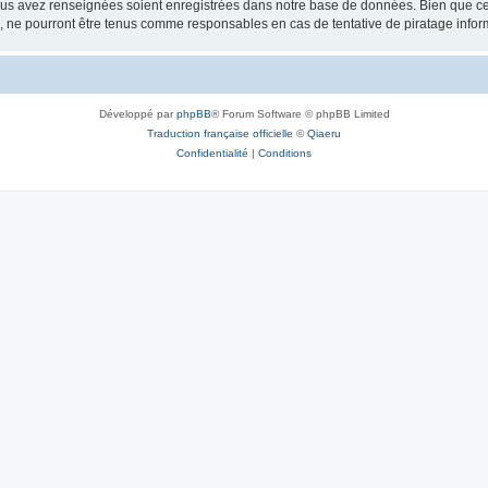
vous avez renseignées soient enregistrées dans notre base de données. Bien que ces
, ne pourront être tenus comme responsables en cas de tentative de piratage info
Développé par
phpBB
® Forum Software © phpBB Limited
Traduction française officielle
©
Qiaeru
Confidentialité
|
Conditions