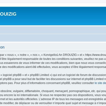
ROUIZIG
ion
ar « nous », « notre », « nos », « Korvigelloù An DROUIZIG » et « https://www.dro
’être légalement responsable de toutes les conditions suivantes, veuillez ne pas u
us essaierons de vous informer de ces modifications, bien que nous vous conseillon
 des modifications aient été effectuées, vous acceptez d’être légalement responsab
 logiciel phpBB » et « phpBB Limited ») qui est un logiciel de forum de discussio
iel phpBB a pour seul but de faciliter les discussions sur internet et phpBB Limit
ptons pas. Pour plus d’informations concernant phpBB, veuillez consulter
le site 
obscène, vulgaire, diffamatoire, choquant, menaçant, pornographique, etc. qui pourr
u encore la loi internationale. Si vous ne respectez pas ces dispositions, vous vo
ernet et les autorités officielles. L’adresse IP de tous les messages est enregistrée
 de modifier, de déplacer ou de verrouiller n’importe quel sujet et message à n’imp