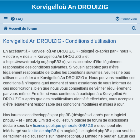
Korvigelloù An DROUIZIG
FAQ
Connexion
R
Accueil du forum
e
Korvigelloù An DROUIZIG - Conditions d’utilisation
c
h
En accédant à « Korvigelloù An DROUIZIG » (désigné ci-après par « nous »,
« notre », « nos », « Korvigelloù An DROUIZIG » et
e
« https://www.drouizig.org/phpBB3 »), vous acceptez d’être légalement
r
responsable des conditions suivantes. Si vous n’acceptez pas d’être
légalement responsable de toutes les conditions suivantes, veuillez ne pas
c
utiliser et accéder à « Korvigelloù An DROUIZIG ». Nous pouvons modifier ces
h
conditions à n’importe quel moment et nous essaierons de vous informer de
ces modifications, bien que nous vous conseillons de vérifier régulièrement
e
par vous-même. En effet, si vous continuez à participer à « Korvigelloù An
r
DROUIZIG » après que des modifications aient été effectuées, vous acceptez
d’être légalement responsable des conditions modifiées et mises à jour.
Nos forums sont développés par phpBB (désignés ci-après par « logiciel
phpBB » et « phpBB Limited ») qui est un logiciel de forum de discussions
déclaré sous la «
licence publique générale GNU 2.0
» et qui peut être
téléchargé sur
le site de phpBB
(en anglais). Le logiciel phpBB a pour seul but
de faciliter les discussions sur internet et phpBB Limited ne peut en aucun cas