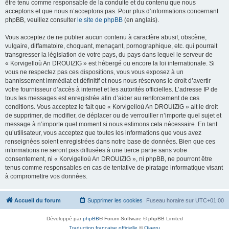
être tenu comme responsable de la conduite et du contenu que nous
acceptons et que nous n’acceptons pas. Pour plus d’informations concernant
phpBB, veuillez consulter
le site de phpBB
(en anglais).
Vous acceptez de ne publier aucun contenu à caractère abusif, obscène,
vulgaire, diffamatoire, choquant, menaçant, pornographique, etc. qui pourrait
transgresser la législation de votre pays, du pays dans lequel le serveur de
« Korvigelloù An DROUIZIG » est hébergé ou encore la loi internationale. Si
vous ne respectez pas ces dispositions, vous vous exposez à un
bannissement immédiat et définitif et nous nous réservons le droit d’avertir
votre fournisseur d’accès à internet et les autorités officielles. L’adresse IP de
tous les messages est enregistrée afin d’aider au renforcement de ces
conditions. Vous acceptez le fait que « Korvigelloù An DROUIZIG » ait le droit
de supprimer, de modifier, de déplacer ou de verrouiller n’importe quel sujet et
message à n’importe quel moment si nous estimons cela nécessaire. En tant
qu’utilisateur, vous acceptez que toutes les informations que vous avez
renseignées soient enregistrées dans notre base de données. Bien que ces
informations ne seront pas diffusées à une tierce partie sans votre
consentement, ni « Korvigelloù An DROUIZIG », ni phpBB, ne pourront être
tenus comme responsables en cas de tentative de piratage informatique visant
à compromettre vos données.
Accueil du forum
Supprimer les cookies
Fuseau horaire sur
UTC+01:00
Développé par
phpBB
® Forum Software © phpBB Limited
Traduction française officielle
©
Qiaeru