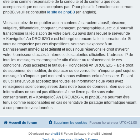
être tenu comme responsable de la conduite et du contenu que nous
acceptons et que nous n’acceptons pas. Pour plus d’informations concernant
phpBB, veuillez consulter
le site de phpBB
(en anglais).
Vous acceptez de ne publier aucun contenu à caractère abusif, obscène,
vulgaire, diffamatoire, choquant, menaçant, pornographique, etc. qui pourrait
transgresser la législation de votre pays, du pays dans lequel le serveur de
« Korvigelloù An DROUIZIG » est hébergé ou encore la loi internationale. Si
vous ne respectez pas ces dispositions, vous vous exposez à un
bannissement immédiat et définitif et nous nous réservons le droit d’avertir
votre fournisseur d’accès à internet et les autorités officielles. L’adresse IP de
tous les messages est enregistrée afin d’aider au renforcement de ces
conditions. Vous acceptez le fait que « Korvigelloù An DROUIZIG » ait le droit
de supprimer, de modifier, de déplacer ou de verrouiller n’importe quel sujet et
message à n’importe quel moment si nous estimons cela nécessaire. En tant
qu’utilisateur, vous acceptez que toutes les informations que vous avez
renseignées soient enregistrées dans notre base de données. Bien que ces
informations ne seront pas diffusées à une tierce partie sans votre
consentement, ni « Korvigelloù An DROUIZIG », ni phpBB, ne pourront être
tenus comme responsables en cas de tentative de piratage informatique visant
à compromettre vos données.
Accueil du forum
Supprimer les cookies
Fuseau horaire sur
UTC+01:00
Développé par
phpBB
® Forum Software © phpBB Limited
Traduction française officielle
©
Qiaeru