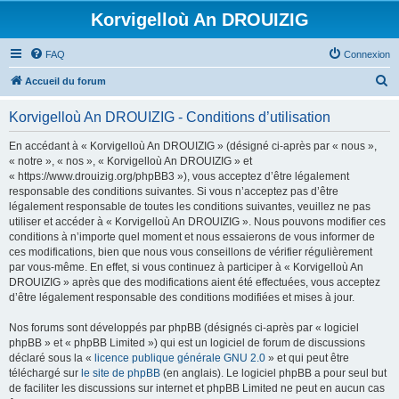
Korvigelloù An DROUIZIG
FAQ
Connexion
R
Accueil du forum
e
Korvigelloù An DROUIZIG - Conditions d’utilisation
c
h
En accédant à « Korvigelloù An DROUIZIG » (désigné ci-après par « nous »,
« notre », « nos », « Korvigelloù An DROUIZIG » et
e
« https://www.drouizig.org/phpBB3 »), vous acceptez d’être légalement
r
responsable des conditions suivantes. Si vous n’acceptez pas d’être
légalement responsable de toutes les conditions suivantes, veuillez ne pas
c
utiliser et accéder à « Korvigelloù An DROUIZIG ». Nous pouvons modifier ces
h
conditions à n’importe quel moment et nous essaierons de vous informer de
ces modifications, bien que nous vous conseillons de vérifier régulièrement
e
par vous-même. En effet, si vous continuez à participer à « Korvigelloù An
r
DROUIZIG » après que des modifications aient été effectuées, vous acceptez
d’être légalement responsable des conditions modifiées et mises à jour.
Nos forums sont développés par phpBB (désignés ci-après par « logiciel
phpBB » et « phpBB Limited ») qui est un logiciel de forum de discussions
déclaré sous la «
licence publique générale GNU 2.0
» et qui peut être
téléchargé sur
le site de phpBB
(en anglais). Le logiciel phpBB a pour seul but
de faciliter les discussions sur internet et phpBB Limited ne peut en aucun cas