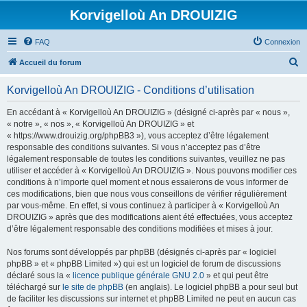
Korvigelloù An DROUIZIG
FAQ
Connexion
R
Accueil du forum
e
Korvigelloù An DROUIZIG - Conditions d’utilisation
c
h
En accédant à « Korvigelloù An DROUIZIG » (désigné ci-après par « nous »,
« notre », « nos », « Korvigelloù An DROUIZIG » et
e
« https://www.drouizig.org/phpBB3 »), vous acceptez d’être légalement
r
responsable des conditions suivantes. Si vous n’acceptez pas d’être
légalement responsable de toutes les conditions suivantes, veuillez ne pas
c
utiliser et accéder à « Korvigelloù An DROUIZIG ». Nous pouvons modifier ces
h
conditions à n’importe quel moment et nous essaierons de vous informer de
ces modifications, bien que nous vous conseillons de vérifier régulièrement
e
par vous-même. En effet, si vous continuez à participer à « Korvigelloù An
r
DROUIZIG » après que des modifications aient été effectuées, vous acceptez
d’être légalement responsable des conditions modifiées et mises à jour.
Nos forums sont développés par phpBB (désignés ci-après par « logiciel
phpBB » et « phpBB Limited ») qui est un logiciel de forum de discussions
déclaré sous la «
licence publique générale GNU 2.0
» et qui peut être
téléchargé sur
le site de phpBB
(en anglais). Le logiciel phpBB a pour seul but
de faciliter les discussions sur internet et phpBB Limited ne peut en aucun cas