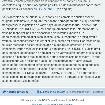
être tenu comme responsable de la conduite et du contenu que nous
acceptons et que nous n’acceptons pas. Pour plus d’informations concernant
phpBB, veuillez consulter
le site de phpBB
(en anglais).
Vous acceptez de ne publier aucun contenu à caractère abusif, obscène,
vulgaire, diffamatoire, choquant, menaçant, pornographique, etc. qui pourrait
transgresser la législation de votre pays, du pays dans lequel le serveur de
« Korvigelloù An DROUIZIG » est hébergé ou encore la loi internationale. Si
vous ne respectez pas ces dispositions, vous vous exposez à un
bannissement immédiat et définitif et nous nous réservons le droit d’avertir
votre fournisseur d’accès à internet et les autorités officielles. L’adresse IP de
tous les messages est enregistrée afin d’aider au renforcement de ces
conditions. Vous acceptez le fait que « Korvigelloù An DROUIZIG » ait le droit
de supprimer, de modifier, de déplacer ou de verrouiller n’importe quel sujet et
message à n’importe quel moment si nous estimons cela nécessaire. En tant
qu’utilisateur, vous acceptez que toutes les informations que vous avez
renseignées soient enregistrées dans notre base de données. Bien que ces
informations ne seront pas diffusées à une tierce partie sans votre
consentement, ni « Korvigelloù An DROUIZIG », ni phpBB, ne pourront être
tenus comme responsables en cas de tentative de piratage informatique visant
à compromettre vos données.
Accueil du forum
Supprimer les cookies
Fuseau horaire sur
UTC+01:00
Développé par
phpBB
® Forum Software © phpBB Limited
Traduction française officielle
©
Qiaeru