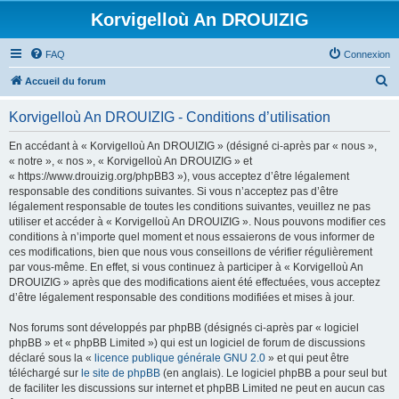
Korvigelloù An DROUIZIG
FAQ
Connexion
R
Accueil du forum
e
Korvigelloù An DROUIZIG - Conditions d’utilisation
c
h
En accédant à « Korvigelloù An DROUIZIG » (désigné ci-après par « nous »,
« notre », « nos », « Korvigelloù An DROUIZIG » et
e
« https://www.drouizig.org/phpBB3 »), vous acceptez d’être légalement
r
responsable des conditions suivantes. Si vous n’acceptez pas d’être
légalement responsable de toutes les conditions suivantes, veuillez ne pas
c
utiliser et accéder à « Korvigelloù An DROUIZIG ». Nous pouvons modifier ces
h
conditions à n’importe quel moment et nous essaierons de vous informer de
ces modifications, bien que nous vous conseillons de vérifier régulièrement
e
par vous-même. En effet, si vous continuez à participer à « Korvigelloù An
r
DROUIZIG » après que des modifications aient été effectuées, vous acceptez
d’être légalement responsable des conditions modifiées et mises à jour.
Nos forums sont développés par phpBB (désignés ci-après par « logiciel
phpBB » et « phpBB Limited ») qui est un logiciel de forum de discussions
déclaré sous la «
licence publique générale GNU 2.0
» et qui peut être
téléchargé sur
le site de phpBB
(en anglais). Le logiciel phpBB a pour seul but
de faciliter les discussions sur internet et phpBB Limited ne peut en aucun cas