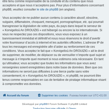
être tenu comme responsable de la conduite et du contenu que nous
acceptons et que nous n’acceptons pas. Pour plus d’informations concernant
phpBB, veuillez consulter
le site de phpBB
(en anglais).
Vous acceptez de ne publier aucun contenu à caractère abusif, obscène,
vulgaire, diffamatoire, choquant, menaçant, pornographique, etc. qui pourrait
transgresser la législation de votre pays, du pays dans lequel le serveur de
« Korvigelloù An DROUIZIG » est hébergé ou encore la loi internationale. Si
vous ne respectez pas ces dispositions, vous vous exposez à un
bannissement immédiat et définitif et nous nous réservons le droit d’avertir
votre fournisseur d’accès à internet et les autorités officielles. L’adresse IP de
tous les messages est enregistrée afin d’aider au renforcement de ces
conditions. Vous acceptez le fait que « Korvigelloù An DROUIZIG » ait le droit
de supprimer, de modifier, de déplacer ou de verrouiller n’importe quel sujet et
message à n’importe quel moment si nous estimons cela nécessaire. En tant
qu’utilisateur, vous acceptez que toutes les informations que vous avez
renseignées soient enregistrées dans notre base de données. Bien que ces
informations ne seront pas diffusées à une tierce partie sans votre
consentement, ni « Korvigelloù An DROUIZIG », ni phpBB, ne pourront être
tenus comme responsables en cas de tentative de piratage informatique visant
à compromettre vos données.
Accueil du forum
Supprimer les cookies
Fuseau horaire sur
UTC+01:00
Développé par
phpBB
® Forum Software © phpBB Limited
Traduction française officielle
©
Qiaeru