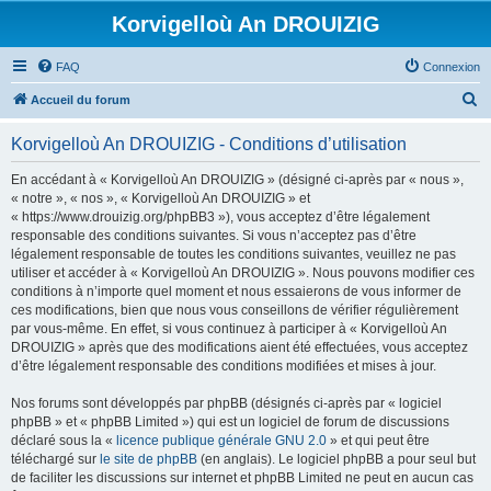
Korvigelloù An DROUIZIG
FAQ
Connexion
R
Accueil du forum
e
Korvigelloù An DROUIZIG - Conditions d’utilisation
c
h
En accédant à « Korvigelloù An DROUIZIG » (désigné ci-après par « nous »,
« notre », « nos », « Korvigelloù An DROUIZIG » et
e
« https://www.drouizig.org/phpBB3 »), vous acceptez d’être légalement
r
responsable des conditions suivantes. Si vous n’acceptez pas d’être
légalement responsable de toutes les conditions suivantes, veuillez ne pas
c
utiliser et accéder à « Korvigelloù An DROUIZIG ». Nous pouvons modifier ces
h
conditions à n’importe quel moment et nous essaierons de vous informer de
ces modifications, bien que nous vous conseillons de vérifier régulièrement
e
par vous-même. En effet, si vous continuez à participer à « Korvigelloù An
r
DROUIZIG » après que des modifications aient été effectuées, vous acceptez
d’être légalement responsable des conditions modifiées et mises à jour.
Nos forums sont développés par phpBB (désignés ci-après par « logiciel
phpBB » et « phpBB Limited ») qui est un logiciel de forum de discussions
déclaré sous la «
licence publique générale GNU 2.0
» et qui peut être
téléchargé sur
le site de phpBB
(en anglais). Le logiciel phpBB a pour seul but
de faciliter les discussions sur internet et phpBB Limited ne peut en aucun cas