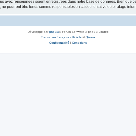
vous avez renseignées soient enregistrées dans notre base de données. Bien que ces
, ne pourront être tenus comme responsables en cas de tentative de piratage info
Développé par
phpBB
® Forum Software © phpBB Limited
Traduction française officielle
©
Qiaeru
Confidentialité
|
Conditions