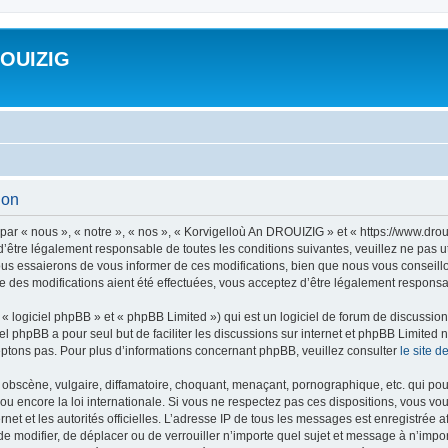
ROUIZIG
ion
ar « nous », « notre », « nos », « Korvigelloù An DROUIZIG » et « https://www.dro
’être légalement responsable de toutes les conditions suivantes, veuillez ne pas u
us essaierons de vous informer de ces modifications, bien que nous vous conseillon
 des modifications aient été effectuées, vous acceptez d’être légalement responsab
 logiciel phpBB » et « phpBB Limited ») qui est un logiciel de forum de discussio
iel phpBB a pour seul but de faciliter les discussions sur internet et phpBB Limit
ptons pas. Pour plus d’informations concernant phpBB, veuillez consulter
le site 
obscène, vulgaire, diffamatoire, choquant, menaçant, pornographique, etc. qui pourr
u encore la loi internationale. Si vous ne respectez pas ces dispositions, vous vo
ernet et les autorités officielles. L’adresse IP de tous les messages est enregistrée
 de modifier, de déplacer ou de verrouiller n’importe quel sujet et message à n’imp