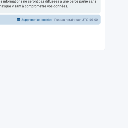
 informations ne seront pas diffusées à une tierce partie sans
rmatique visant à compromettre vos données.
Supprimer les cookies
Fuseau horaire sur
UTC+01:00