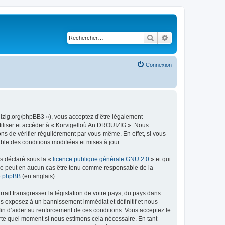
Rechercher
Recherche avancé
Connexion
uizig.org/phpBB3 »), vous acceptez d’être légalement
tiliser et accéder à « Korvigelloù An DROUIZIG ». Nous
s de vérifier régulièrement par vous-même. En effet, si vous
le des conditions modifiées et mises à jour.
ns déclaré sous la «
licence publique générale GNU 2.0
» et qui
ed ne peut en aucun cas être tenu comme responsable de la
de phpBB
(en anglais).
ait transgresser la législation de votre pays, du pays dans
us exposez à un bannissement immédiat et définitif et nous
 afin d’aider au renforcement de ces conditions. Vous acceptez le
orte quel moment si nous estimons cela nécessaire. En tant