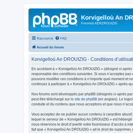
Korvigelloù An D
Foromoù KERZROUIZIG
Raccourcis
FAQ
Accueil du forum
Korvigelloù An DROUIZIG - Conditions d’utilisat
En accédant à « Korvigelloù An DROUIZIG » (désigné ci-après p
responsable des conditions suivantes. Si vous n’acceptez pas d
pouvons modifier ces conditions à n’importe quel moment et no
continuez à participer à « Korvigelloù An DROUIZIG » après que
Nos forums sont développés par phpBB (désignés ci-après par «
peut être téléchargé sur
le site de phpBB
(en anglais). Le logic
conduite et du contenu que nous acceptons et que nous n’acce
Vous acceptez de ne publier aucun contenu à caractère abusif, 
lequel le serveur de « Korvigelloù An DROUIZIG » est hébergé o
nous réservons le droit d’avertir votre fournisseur d’accès à int
fait que « Korvigelloù An DROUIZIG » ait le droit de supprimer,