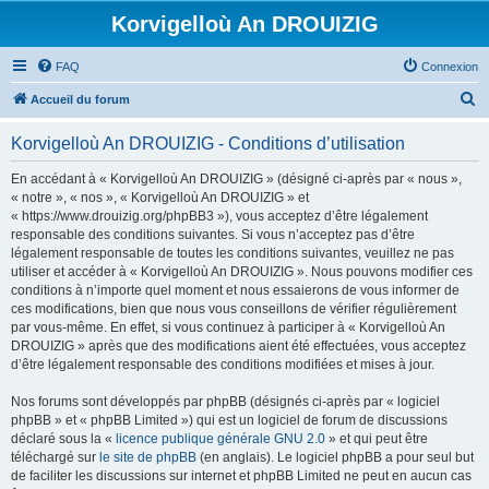
Korvigelloù An DROUIZIG
FAQ
Connexion
R
Accueil du forum
e
Korvigelloù An DROUIZIG - Conditions d’utilisation
c
h
En accédant à « Korvigelloù An DROUIZIG » (désigné ci-après par « nous »,
« notre », « nos », « Korvigelloù An DROUIZIG » et
e
« https://www.drouizig.org/phpBB3 »), vous acceptez d’être légalement
r
responsable des conditions suivantes. Si vous n’acceptez pas d’être
légalement responsable de toutes les conditions suivantes, veuillez ne pas
c
utiliser et accéder à « Korvigelloù An DROUIZIG ». Nous pouvons modifier ces
h
conditions à n’importe quel moment et nous essaierons de vous informer de
ces modifications, bien que nous vous conseillons de vérifier régulièrement
e
par vous-même. En effet, si vous continuez à participer à « Korvigelloù An
r
DROUIZIG » après que des modifications aient été effectuées, vous acceptez
d’être légalement responsable des conditions modifiées et mises à jour.
Nos forums sont développés par phpBB (désignés ci-après par « logiciel
phpBB » et « phpBB Limited ») qui est un logiciel de forum de discussions
déclaré sous la «
licence publique générale GNU 2.0
» et qui peut être
téléchargé sur
le site de phpBB
(en anglais). Le logiciel phpBB a pour seul but
de faciliter les discussions sur internet et phpBB Limited ne peut en aucun cas