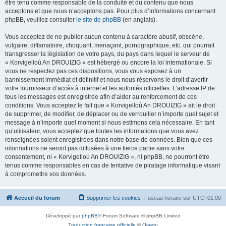
être tenu comme responsable de la conduite et du contenu que nous
acceptons et que nous n’acceptons pas. Pour plus d’informations concernant
phpBB, veuillez consulter
le site de phpBB
(en anglais).
Vous acceptez de ne publier aucun contenu à caractère abusif, obscène,
vulgaire, diffamatoire, choquant, menaçant, pornographique, etc. qui pourrait
transgresser la législation de votre pays, du pays dans lequel le serveur de
« Korvigelloù An DROUIZIG » est hébergé ou encore la loi internationale. Si
vous ne respectez pas ces dispositions, vous vous exposez à un
bannissement immédiat et définitif et nous nous réservons le droit d’avertir
votre fournisseur d’accès à internet et les autorités officielles. L’adresse IP de
tous les messages est enregistrée afin d’aider au renforcement de ces
conditions. Vous acceptez le fait que « Korvigelloù An DROUIZIG » ait le droit
de supprimer, de modifier, de déplacer ou de verrouiller n’importe quel sujet et
message à n’importe quel moment si nous estimons cela nécessaire. En tant
qu’utilisateur, vous acceptez que toutes les informations que vous avez
renseignées soient enregistrées dans notre base de données. Bien que ces
informations ne seront pas diffusées à une tierce partie sans votre
consentement, ni « Korvigelloù An DROUIZIG », ni phpBB, ne pourront être
tenus comme responsables en cas de tentative de piratage informatique visant
à compromettre vos données.
Accueil du forum
Supprimer les cookies
Fuseau horaire sur
UTC+01:00
Développé par
phpBB
® Forum Software © phpBB Limited
Traduction française officielle
©
Qiaeru