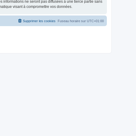
 informations ne seront pas diffusées à une tierce partie sans
rmatique visant à compromettre vos données.
Supprimer les cookies
Fuseau horaire sur
UTC+01:00