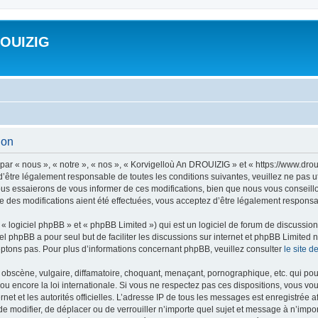
ROUIZIG
ion
ar « nous », « notre », « nos », « Korvigelloù An DROUIZIG » et « https://www.dro
’être légalement responsable de toutes les conditions suivantes, veuillez ne pas u
us essaierons de vous informer de ces modifications, bien que nous vous conseillon
 des modifications aient été effectuées, vous acceptez d’être légalement responsab
 logiciel phpBB » et « phpBB Limited ») qui est un logiciel de forum de discussio
iel phpBB a pour seul but de faciliter les discussions sur internet et phpBB Limit
ptons pas. Pour plus d’informations concernant phpBB, veuillez consulter
le site 
obscène, vulgaire, diffamatoire, choquant, menaçant, pornographique, etc. qui pourr
u encore la loi internationale. Si vous ne respectez pas ces dispositions, vous vo
ernet et les autorités officielles. L’adresse IP de tous les messages est enregistrée
 de modifier, de déplacer ou de verrouiller n’importe quel sujet et message à n’imp