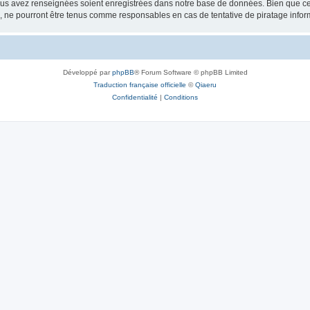
vous avez renseignées soient enregistrées dans notre base de données. Bien que ces
, ne pourront être tenus comme responsables en cas de tentative de piratage info
Développé par
phpBB
® Forum Software © phpBB Limited
Traduction française officielle
©
Qiaeru
Confidentialité
|
Conditions