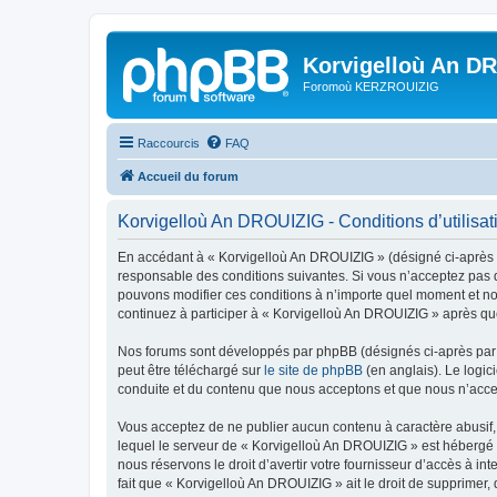
Korvigelloù An D
Foromoù KERZROUIZIG
Raccourcis
FAQ
Accueil du forum
Korvigelloù An DROUIZIG - Conditions d’utilisat
En accédant à « Korvigelloù An DROUIZIG » (désigné ci-après p
responsable des conditions suivantes. Si vous n’acceptez pas d
pouvons modifier ces conditions à n’importe quel moment et no
continuez à participer à « Korvigelloù An DROUIZIG » après que
Nos forums sont développés par phpBB (désignés ci-après par «
peut être téléchargé sur
le site de phpBB
(en anglais). Le logic
conduite et du contenu que nous acceptons et que nous n’acce
Vous acceptez de ne publier aucun contenu à caractère abusif, 
lequel le serveur de « Korvigelloù An DROUIZIG » est hébergé o
nous réservons le droit d’avertir votre fournisseur d’accès à int
fait que « Korvigelloù An DROUIZIG » ait le droit de supprimer,