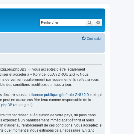
Rechercher
Recherche avancé
Connexion
uizig.org/phpBB3 »), vous acceptez d’être légalement
tiliser et accéder à « Korvigelloù An DROUIZIG ». Nous
s de vérifier régulièrement par vous-même. En effet, si vous
le des conditions modifiées et mises à jour.
ns déclaré sous la «
licence publique générale GNU 2.0
» et qui
ed ne peut en aucun cas être tenu comme responsable de la
de phpBB
(en anglais).
ait transgresser la législation de votre pays, du pays dans
us exposez à un bannissement immédiat et définitif et nous
 afin d’aider au renforcement de ces conditions. Vous acceptez le
orte quel moment si nous estimons cela nécessaire. En tant