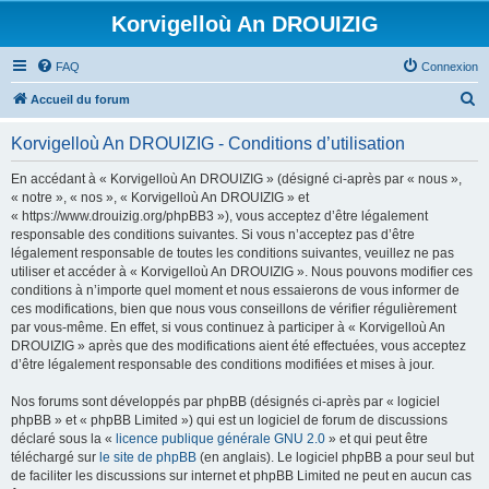
Korvigelloù An DROUIZIG
FAQ
Connexion
R
Accueil du forum
e
Korvigelloù An DROUIZIG - Conditions d’utilisation
c
h
En accédant à « Korvigelloù An DROUIZIG » (désigné ci-après par « nous »,
« notre », « nos », « Korvigelloù An DROUIZIG » et
e
« https://www.drouizig.org/phpBB3 »), vous acceptez d’être légalement
r
responsable des conditions suivantes. Si vous n’acceptez pas d’être
légalement responsable de toutes les conditions suivantes, veuillez ne pas
c
utiliser et accéder à « Korvigelloù An DROUIZIG ». Nous pouvons modifier ces
h
conditions à n’importe quel moment et nous essaierons de vous informer de
ces modifications, bien que nous vous conseillons de vérifier régulièrement
e
par vous-même. En effet, si vous continuez à participer à « Korvigelloù An
r
DROUIZIG » après que des modifications aient été effectuées, vous acceptez
d’être légalement responsable des conditions modifiées et mises à jour.
Nos forums sont développés par phpBB (désignés ci-après par « logiciel
phpBB » et « phpBB Limited ») qui est un logiciel de forum de discussions
déclaré sous la «
licence publique générale GNU 2.0
» et qui peut être
téléchargé sur
le site de phpBB
(en anglais). Le logiciel phpBB a pour seul but
de faciliter les discussions sur internet et phpBB Limited ne peut en aucun cas