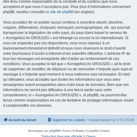
être tenu comme responsable de la conduite et du contenu que nous
acceptons et que nous n’acceptons pas. Pour plus d’informations concernant
phpBB, veuillez consulter
le site de phpBB
(en anglais).
Vous acceptez de ne publier aucun contenu à caractère abusif, obscène,
vulgaire, diffamatoire, choquant, menaçant, pornographique, etc. qui pourrait
transgresser la législation de votre pays, du pays dans lequel le serveur de
« Korvigelloù An DROUIZIG » est hébergé ou encore la loi internationale. Si
vous ne respectez pas ces dispositions, vous vous exposez à un
bannissement immédiat et définitif et nous nous réservons le droit d’avertir
votre fournisseur d’accès à internet et les autorités officielles. L’adresse IP de
tous les messages est enregistrée afin d’aider au renforcement de ces
conditions. Vous acceptez le fait que « Korvigelloù An DROUIZIG » ait le droit
de supprimer, de modifier, de déplacer ou de verrouiller n’importe quel sujet et
message à n’importe quel moment si nous estimons cela nécessaire. En tant
qu’utilisateur, vous acceptez que toutes les informations que vous avez
renseignées soient enregistrées dans notre base de données. Bien que ces
informations ne seront pas diffusées à une tierce partie sans votre
consentement, ni « Korvigelloù An DROUIZIG », ni phpBB, ne pourront être
tenus comme responsables en cas de tentative de piratage informatique visant
à compromettre vos données.
Accueil du forum
Supprimer les cookies
Fuseau horaire sur
UTC+01:00
Développé par
phpBB
® Forum Software © phpBB Limited
Traduction française officielle
©
Qiaeru