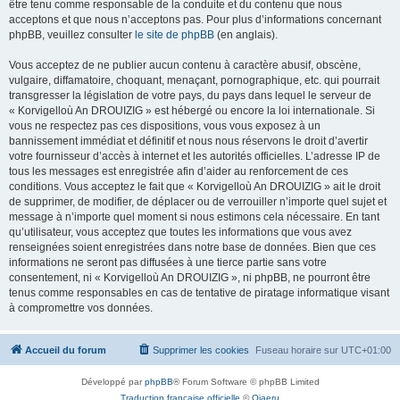
être tenu comme responsable de la conduite et du contenu que nous
acceptons et que nous n’acceptons pas. Pour plus d’informations concernant
phpBB, veuillez consulter
le site de phpBB
(en anglais).
Vous acceptez de ne publier aucun contenu à caractère abusif, obscène,
vulgaire, diffamatoire, choquant, menaçant, pornographique, etc. qui pourrait
transgresser la législation de votre pays, du pays dans lequel le serveur de
« Korvigelloù An DROUIZIG » est hébergé ou encore la loi internationale. Si
vous ne respectez pas ces dispositions, vous vous exposez à un
bannissement immédiat et définitif et nous nous réservons le droit d’avertir
votre fournisseur d’accès à internet et les autorités officielles. L’adresse IP de
tous les messages est enregistrée afin d’aider au renforcement de ces
conditions. Vous acceptez le fait que « Korvigelloù An DROUIZIG » ait le droit
de supprimer, de modifier, de déplacer ou de verrouiller n’importe quel sujet et
message à n’importe quel moment si nous estimons cela nécessaire. En tant
qu’utilisateur, vous acceptez que toutes les informations que vous avez
renseignées soient enregistrées dans notre base de données. Bien que ces
informations ne seront pas diffusées à une tierce partie sans votre
consentement, ni « Korvigelloù An DROUIZIG », ni phpBB, ne pourront être
tenus comme responsables en cas de tentative de piratage informatique visant
à compromettre vos données.
Accueil du forum
Supprimer les cookies
Fuseau horaire sur
UTC+01:00
Développé par
phpBB
® Forum Software © phpBB Limited
Traduction française officielle
©
Qiaeru