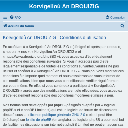
Korvigelloù An DROUIZIG
FAQ
Connexion
R
Accueil du forum
e
Korvigelloù An DROUIZIG - Conditions d’utilisation
c
h
En accédant à « Korvigelloù An DROUIZIG » (désigné ci-après par « nous »,
« notre », « nos », « Korvigelloù An DROUIZIG » et
e
« https://www.drouizig.org/phpBB3 »), vous acceptez d’être légalement
r
responsable des conditions suivantes. Si vous n’acceptez pas d’être
légalement responsable de toutes les conditions suivantes, veuillez ne pas
c
utiliser et accéder à « Korvigelloù An DROUIZIG ». Nous pouvons modifier ces
h
conditions à n’importe quel moment et nous essaierons de vous informer de
ces modifications, bien que nous vous conseillons de vérifier régulièrement
e
par vous-même. En effet, si vous continuez à participer à « Korvigelloù An
r
DROUIZIG » après que des modifications aient été effectuées, vous acceptez
d’être légalement responsable des conditions modifiées et mises à jour.
Nos forums sont développés par phpBB (désignés ci-après par « logiciel
phpBB » et « phpBB Limited ») qui est un logiciel de forum de discussions
déclaré sous la «
licence publique générale GNU 2.0
» et qui peut être
téléchargé sur
le site de phpBB
(en anglais). Le logiciel phpBB a pour seul but
de faciliter les discussions sur internet et phpBB Limited ne peut en aucun cas