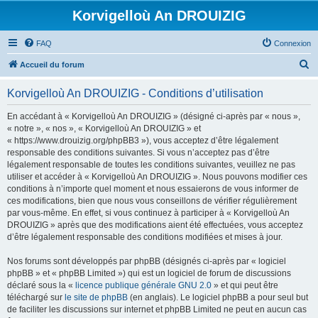
Korvigelloù An DROUIZIG
FAQ
Connexion
R
Accueil du forum
e
Korvigelloù An DROUIZIG - Conditions d’utilisation
c
h
En accédant à « Korvigelloù An DROUIZIG » (désigné ci-après par « nous »,
« notre », « nos », « Korvigelloù An DROUIZIG » et
e
« https://www.drouizig.org/phpBB3 »), vous acceptez d’être légalement
r
responsable des conditions suivantes. Si vous n’acceptez pas d’être
légalement responsable de toutes les conditions suivantes, veuillez ne pas
c
utiliser et accéder à « Korvigelloù An DROUIZIG ». Nous pouvons modifier ces
h
conditions à n’importe quel moment et nous essaierons de vous informer de
ces modifications, bien que nous vous conseillons de vérifier régulièrement
e
par vous-même. En effet, si vous continuez à participer à « Korvigelloù An
r
DROUIZIG » après que des modifications aient été effectuées, vous acceptez
d’être légalement responsable des conditions modifiées et mises à jour.
Nos forums sont développés par phpBB (désignés ci-après par « logiciel
phpBB » et « phpBB Limited ») qui est un logiciel de forum de discussions
déclaré sous la «
licence publique générale GNU 2.0
» et qui peut être
téléchargé sur
le site de phpBB
(en anglais). Le logiciel phpBB a pour seul but
de faciliter les discussions sur internet et phpBB Limited ne peut en aucun cas