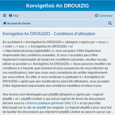
Korvigelloù An DROUIZIG
FAQ
Connexion
R
Accueil du forum
e
Korvigelloù An DROUIZIG - Conditions d’utilisation
c
h
En accédant à « Korvigelloù An DROUIZIG » (désigné ci-après par « nous »,
« notre », « nos », « Korvigelloù An DROUIZIG » et
e
« https://www.drouizig.org/phpBB3 »), vous acceptez d’être légalement
r
responsable des conditions suivantes. Si vous n’acceptez pas d’être
légalement responsable de toutes les conditions suivantes, veuillez ne pas
c
utiliser et accéder à « Korvigelloù An DROUIZIG ». Nous pouvons modifier ces
h
conditions à n’importe quel moment et nous essaierons de vous informer de
ces modifications, bien que nous vous conseillons de vérifier régulièrement
e
par vous-même. En effet, si vous continuez à participer à « Korvigelloù An
r
DROUIZIG » après que des modifications aient été effectuées, vous acceptez
d’être légalement responsable des conditions modifiées et mises à jour.
Nos forums sont développés par phpBB (désignés ci-après par « logiciel
phpBB » et « phpBB Limited ») qui est un logiciel de forum de discussions
déclaré sous la «
licence publique générale GNU 2.0
» et qui peut être
téléchargé sur
le site de phpBB
(en anglais). Le logiciel phpBB a pour seul but
de faciliter les discussions sur internet et phpBB Limited ne peut en aucun cas