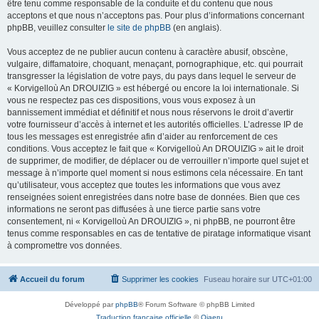
être tenu comme responsable de la conduite et du contenu que nous
acceptons et que nous n’acceptons pas. Pour plus d’informations concernant
phpBB, veuillez consulter
le site de phpBB
(en anglais).
Vous acceptez de ne publier aucun contenu à caractère abusif, obscène,
vulgaire, diffamatoire, choquant, menaçant, pornographique, etc. qui pourrait
transgresser la législation de votre pays, du pays dans lequel le serveur de
« Korvigelloù An DROUIZIG » est hébergé ou encore la loi internationale. Si
vous ne respectez pas ces dispositions, vous vous exposez à un
bannissement immédiat et définitif et nous nous réservons le droit d’avertir
votre fournisseur d’accès à internet et les autorités officielles. L’adresse IP de
tous les messages est enregistrée afin d’aider au renforcement de ces
conditions. Vous acceptez le fait que « Korvigelloù An DROUIZIG » ait le droit
de supprimer, de modifier, de déplacer ou de verrouiller n’importe quel sujet et
message à n’importe quel moment si nous estimons cela nécessaire. En tant
qu’utilisateur, vous acceptez que toutes les informations que vous avez
renseignées soient enregistrées dans notre base de données. Bien que ces
informations ne seront pas diffusées à une tierce partie sans votre
consentement, ni « Korvigelloù An DROUIZIG », ni phpBB, ne pourront être
tenus comme responsables en cas de tentative de piratage informatique visant
à compromettre vos données.
Accueil du forum
Supprimer les cookies
Fuseau horaire sur
UTC+01:00
Développé par
phpBB
® Forum Software © phpBB Limited
Traduction française officielle
©
Qiaeru