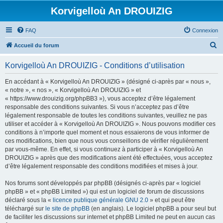
Korvigelloù An DROUIZIG
FAQ
Connexion
R
Accueil du forum
e
Korvigelloù An DROUIZIG - Conditions d’utilisation
c
h
En accédant à « Korvigelloù An DROUIZIG » (désigné ci-après par « nous »,
« notre », « nos », « Korvigelloù An DROUIZIG » et
e
« https://www.drouizig.org/phpBB3 »), vous acceptez d’être légalement
r
responsable des conditions suivantes. Si vous n’acceptez pas d’être
légalement responsable de toutes les conditions suivantes, veuillez ne pas
c
utiliser et accéder à « Korvigelloù An DROUIZIG ». Nous pouvons modifier ces
h
conditions à n’importe quel moment et nous essaierons de vous informer de
ces modifications, bien que nous vous conseillons de vérifier régulièrement
e
par vous-même. En effet, si vous continuez à participer à « Korvigelloù An
r
DROUIZIG » après que des modifications aient été effectuées, vous acceptez
d’être légalement responsable des conditions modifiées et mises à jour.
Nos forums sont développés par phpBB (désignés ci-après par « logiciel
phpBB » et « phpBB Limited ») qui est un logiciel de forum de discussions
déclaré sous la «
licence publique générale GNU 2.0
» et qui peut être
téléchargé sur
le site de phpBB
(en anglais). Le logiciel phpBB a pour seul but
de faciliter les discussions sur internet et phpBB Limited ne peut en aucun cas