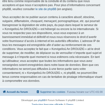
être tenu comme responsable de la conduite et du contenu que nous
acceptons et que nous n’acceptons pas. Pour plus d’informations concernant
phpBB, veuillez consulter
le site de phpBB
(en anglais).
Vous acceptez de ne publier aucun contenu à caractère abusif, obscène,
vulgaire, diffamatoire, choquant, menaçant, pornographique, etc. qui pourrait
transgresser la législation de votre pays, du pays dans lequel le serveur de
« Korvigelloù An DROUIZIG » est hébergé ou encore la loi internationale. Si
vous ne respectez pas ces dispositions, vous vous exposez à un
bannissement immédiat et définitif et nous nous réservons le droit d’avertir
votre fournisseur d’accès à internet et les autorités officielles. L’adresse IP de
tous les messages est enregistrée afin d’aider au renforcement de ces
conditions. Vous acceptez le fait que « Korvigelloù An DROUIZIG » ait le droit
de supprimer, de modifier, de déplacer ou de verrouiller n’importe quel sujet et
message à n’importe quel moment si nous estimons cela nécessaire. En tant
qu’utilisateur, vous acceptez que toutes les informations que vous avez
renseignées soient enregistrées dans notre base de données. Bien que ces
informations ne seront pas diffusées à une tierce partie sans votre
consentement, ni « Korvigelloù An DROUIZIG », ni phpBB, ne pourront être
tenus comme responsables en cas de tentative de piratage informatique visant
à compromettre vos données.
Accueil du forum
Supprimer les cookies
Fuseau horaire sur
UTC+01:00
Développé par
phpBB
® Forum Software © phpBB Limited
Traduction française officielle
©
Qiaeru