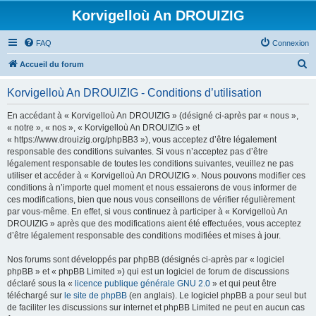
Korvigelloù An DROUIZIG
FAQ
Connexion
R
Accueil du forum
e
Korvigelloù An DROUIZIG - Conditions d’utilisation
c
h
En accédant à « Korvigelloù An DROUIZIG » (désigné ci-après par « nous »,
« notre », « nos », « Korvigelloù An DROUIZIG » et
e
« https://www.drouizig.org/phpBB3 »), vous acceptez d’être légalement
r
responsable des conditions suivantes. Si vous n’acceptez pas d’être
légalement responsable de toutes les conditions suivantes, veuillez ne pas
c
utiliser et accéder à « Korvigelloù An DROUIZIG ». Nous pouvons modifier ces
h
conditions à n’importe quel moment et nous essaierons de vous informer de
ces modifications, bien que nous vous conseillons de vérifier régulièrement
e
par vous-même. En effet, si vous continuez à participer à « Korvigelloù An
r
DROUIZIG » après que des modifications aient été effectuées, vous acceptez
d’être légalement responsable des conditions modifiées et mises à jour.
Nos forums sont développés par phpBB (désignés ci-après par « logiciel
phpBB » et « phpBB Limited ») qui est un logiciel de forum de discussions
déclaré sous la «
licence publique générale GNU 2.0
» et qui peut être
téléchargé sur
le site de phpBB
(en anglais). Le logiciel phpBB a pour seul but
de faciliter les discussions sur internet et phpBB Limited ne peut en aucun cas