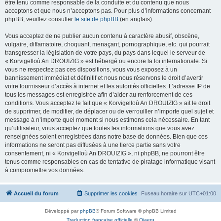
être tenu comme responsable de la conduite et du contenu que nous
acceptons et que nous n’acceptons pas. Pour plus d’informations concernant
phpBB, veuillez consulter
le site de phpBB
(en anglais).
Vous acceptez de ne publier aucun contenu à caractère abusif, obscène,
vulgaire, diffamatoire, choquant, menaçant, pornographique, etc. qui pourrait
transgresser la législation de votre pays, du pays dans lequel le serveur de
« Korvigelloù An DROUIZIG » est hébergé ou encore la loi internationale. Si
vous ne respectez pas ces dispositions, vous vous exposez à un
bannissement immédiat et définitif et nous nous réservons le droit d’avertir
votre fournisseur d’accès à internet et les autorités officielles. L’adresse IP de
tous les messages est enregistrée afin d’aider au renforcement de ces
conditions. Vous acceptez le fait que « Korvigelloù An DROUIZIG » ait le droit
de supprimer, de modifier, de déplacer ou de verrouiller n’importe quel sujet et
message à n’importe quel moment si nous estimons cela nécessaire. En tant
qu’utilisateur, vous acceptez que toutes les informations que vous avez
renseignées soient enregistrées dans notre base de données. Bien que ces
informations ne seront pas diffusées à une tierce partie sans votre
consentement, ni « Korvigelloù An DROUIZIG », ni phpBB, ne pourront être
tenus comme responsables en cas de tentative de piratage informatique visant
à compromettre vos données.
Accueil du forum
Supprimer les cookies
Fuseau horaire sur
UTC+01:00
Développé par
phpBB
® Forum Software © phpBB Limited
Traduction française officielle
©
Qiaeru