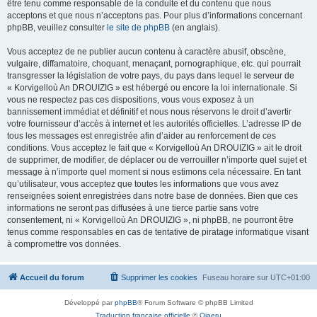
être tenu comme responsable de la conduite et du contenu que nous
acceptons et que nous n’acceptons pas. Pour plus d’informations concernant
phpBB, veuillez consulter
le site de phpBB
(en anglais).
Vous acceptez de ne publier aucun contenu à caractère abusif, obscène,
vulgaire, diffamatoire, choquant, menaçant, pornographique, etc. qui pourrait
transgresser la législation de votre pays, du pays dans lequel le serveur de
« Korvigelloù An DROUIZIG » est hébergé ou encore la loi internationale. Si
vous ne respectez pas ces dispositions, vous vous exposez à un
bannissement immédiat et définitif et nous nous réservons le droit d’avertir
votre fournisseur d’accès à internet et les autorités officielles. L’adresse IP de
tous les messages est enregistrée afin d’aider au renforcement de ces
conditions. Vous acceptez le fait que « Korvigelloù An DROUIZIG » ait le droit
de supprimer, de modifier, de déplacer ou de verrouiller n’importe quel sujet et
message à n’importe quel moment si nous estimons cela nécessaire. En tant
qu’utilisateur, vous acceptez que toutes les informations que vous avez
renseignées soient enregistrées dans notre base de données. Bien que ces
informations ne seront pas diffusées à une tierce partie sans votre
consentement, ni « Korvigelloù An DROUIZIG », ni phpBB, ne pourront être
tenus comme responsables en cas de tentative de piratage informatique visant
à compromettre vos données.
Accueil du forum
Supprimer les cookies
Fuseau horaire sur
UTC+01:00
Développé par
phpBB
® Forum Software © phpBB Limited
Traduction française officielle
©
Qiaeru