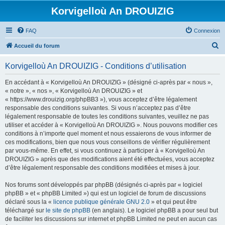
Korvigelloù An DROUIZIG
FAQ
Connexion
R
Accueil du forum
e
Korvigelloù An DROUIZIG - Conditions d’utilisation
c
h
En accédant à « Korvigelloù An DROUIZIG » (désigné ci-après par « nous »,
« notre », « nos », « Korvigelloù An DROUIZIG » et
e
« https://www.drouizig.org/phpBB3 »), vous acceptez d’être légalement
r
responsable des conditions suivantes. Si vous n’acceptez pas d’être
légalement responsable de toutes les conditions suivantes, veuillez ne pas
c
utiliser et accéder à « Korvigelloù An DROUIZIG ». Nous pouvons modifier ces
h
conditions à n’importe quel moment et nous essaierons de vous informer de
ces modifications, bien que nous vous conseillons de vérifier régulièrement
e
par vous-même. En effet, si vous continuez à participer à « Korvigelloù An
r
DROUIZIG » après que des modifications aient été effectuées, vous acceptez
d’être légalement responsable des conditions modifiées et mises à jour.
Nos forums sont développés par phpBB (désignés ci-après par « logiciel
phpBB » et « phpBB Limited ») qui est un logiciel de forum de discussions
déclaré sous la «
licence publique générale GNU 2.0
» et qui peut être
téléchargé sur
le site de phpBB
(en anglais). Le logiciel phpBB a pour seul but
de faciliter les discussions sur internet et phpBB Limited ne peut en aucun cas