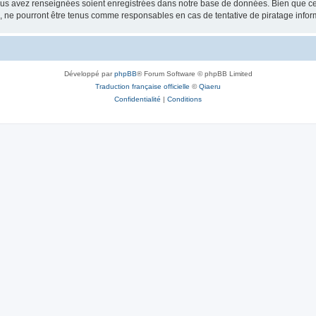
vous avez renseignées soient enregistrées dans notre base de données. Bien que ces
, ne pourront être tenus comme responsables en cas de tentative de piratage info
Développé par
phpBB
® Forum Software © phpBB Limited
Traduction française officielle
©
Qiaeru
Confidentialité
|
Conditions