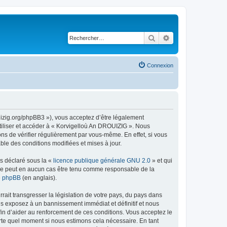
Rechercher
Recherche avancé
Connexion
uizig.org/phpBB3 »), vous acceptez d’être légalement
tiliser et accéder à « Korvigelloù An DROUIZIG ». Nous
s de vérifier régulièrement par vous-même. En effet, si vous
le des conditions modifiées et mises à jour.
ns déclaré sous la «
licence publique générale GNU 2.0
» et qui
ed ne peut en aucun cas être tenu comme responsable de la
de phpBB
(en anglais).
ait transgresser la législation de votre pays, du pays dans
us exposez à un bannissement immédiat et définitif et nous
 afin d’aider au renforcement de ces conditions. Vous acceptez le
orte quel moment si nous estimons cela nécessaire. En tant