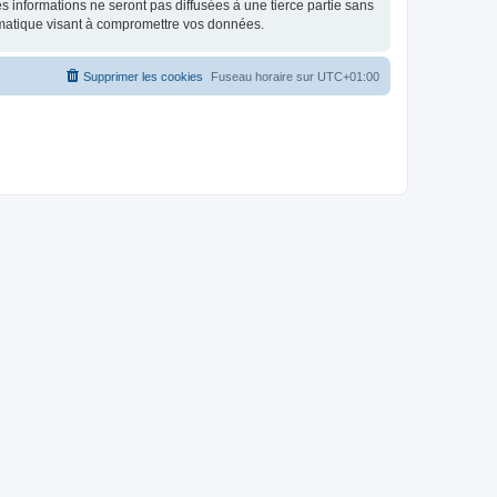
 informations ne seront pas diffusées à une tierce partie sans
rmatique visant à compromettre vos données.
Supprimer les cookies
Fuseau horaire sur
UTC+01:00