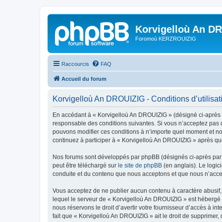
Korvigelloù An D
Foromoù KERZROUIZIG
Raccourcis
FAQ
Accueil du forum
Korvigelloù An DROUIZIG - Conditions d’utilisat
En accédant à « Korvigelloù An DROUIZIG » (désigné ci-après p
responsable des conditions suivantes. Si vous n’acceptez pas d
pouvons modifier ces conditions à n’importe quel moment et no
continuez à participer à « Korvigelloù An DROUIZIG » après que
Nos forums sont développés par phpBB (désignés ci-après par «
peut être téléchargé sur
le site de phpBB
(en anglais). Le logic
conduite et du contenu que nous acceptons et que nous n’acce
Vous acceptez de ne publier aucun contenu à caractère abusif, 
lequel le serveur de « Korvigelloù An DROUIZIG » est hébergé o
nous réservons le droit d’avertir votre fournisseur d’accès à int
fait que « Korvigelloù An DROUIZIG » ait le droit de supprimer,