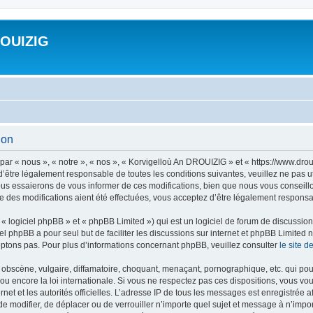
ROUIZIG
ion
ar « nous », « notre », « nos », « Korvigelloù An DROUIZIG » et « https://www.dro
’être légalement responsable de toutes les conditions suivantes, veuillez ne pas u
us essaierons de vous informer de ces modifications, bien que nous vous conseillon
 des modifications aient été effectuées, vous acceptez d’être légalement responsab
 logiciel phpBB » et « phpBB Limited ») qui est un logiciel de forum de discussio
iel phpBB a pour seul but de faciliter les discussions sur internet et phpBB Limit
ptons pas. Pour plus d’informations concernant phpBB, veuillez consulter
le site 
obscène, vulgaire, diffamatoire, choquant, menaçant, pornographique, etc. qui pourr
u encore la loi internationale. Si vous ne respectez pas ces dispositions, vous vo
ernet et les autorités officielles. L’adresse IP de tous les messages est enregistrée
 de modifier, de déplacer ou de verrouiller n’importe quel sujet et message à n’imp